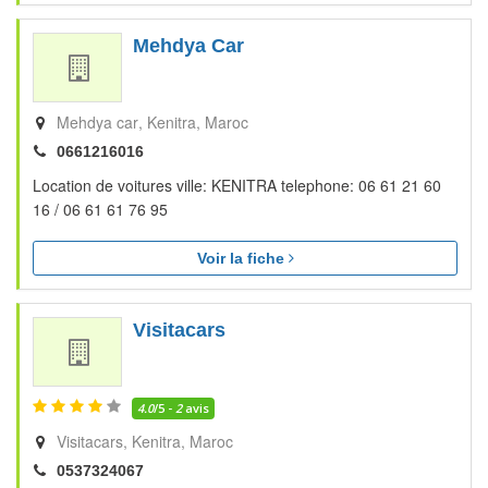
Mehdya Car
Mehdya car
Kenitra
Maroc
0661216016
Location de voitures ville: KENITRA telephone: 06 61 21 60
16 / 06 61 61 76 95
Voir la fiche
Visitacars
4.0
/5 -
2
avis
Visitacars
Kenitra
Maroc
0537324067