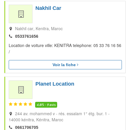
Nakhil Car
Nakhil car
Kenitra
Maroc
0533761656
Location de voiture ville: KENITRA telephone: 05 33 76 16 56
/
Voir la fiche
Planet Location
4.8
/5 -
9
avis
244 av. mohammed v - rés. essalam 1° étg. bur. 1 -
14000 kénitra
Kénitra
Maroc
0661706705