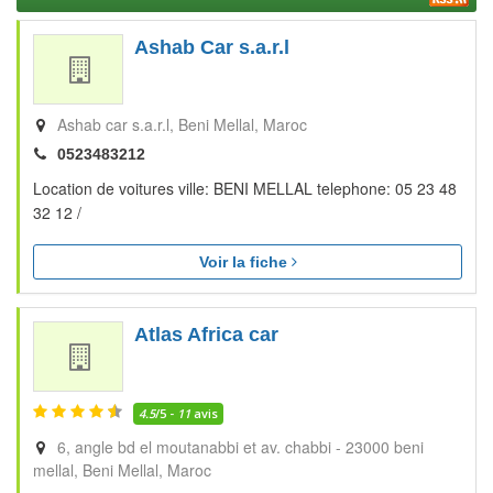
Ashab Car s.a.r.l
Ashab car s.a.r.l
Beni Mellal
Maroc
0523483212
Location de voitures ville: BENI MELLAL telephone: 05 23 48
32 12 /
Voir la fiche
Atlas Africa car
4.5
/5 -
11
avis
6, angle bd el moutanabbi et av. chabbi - 23000 beni
mellal
Beni Mellal
Maroc