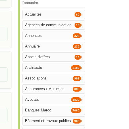
l'annuaire.
Actualités
60
Agences de communication
18
Annonces
328
Annuaire
235
Appels d'offres
14
Architecte
2183
Associations
999
Assurances / Mutuelles
885
Avocats
4536
Banques Maroc
7060
Bâtiment et travaux publics
369