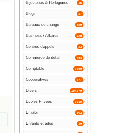
Bijouteries & Horlogeries
15
Blogs
37
Bureaux de change
189
Business / Affaires
428
Centres d'appels
33
Commerce de détail
754
Comptable
3359
Coopératives
877
Divers
104370
Écoles Privées
3918
Emploi
162
Enfants et ados
30