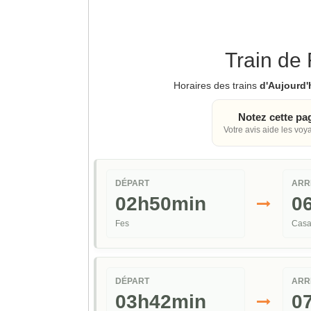
Train de
Horaires des trains
d'Aujourd'
Notez cette pa
Votre avis aide les voy
DÉPART
ARR
02h50min
0
Fes
Casa
DÉPART
ARR
03h42min
0