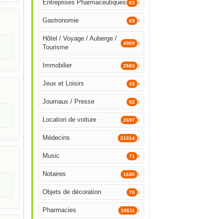
Entreprises Pharmaceutiques
63
Gastronomie
65
Hôtel / Voyage / Auberge /
4909
Tourisme
Immobilier
2683
Jeux et Loisirs
43
Journaux / Presse
82
Location de voiture
2697
Médecins
31014
Music
71
Notaires
1640
Objets de décoration
70
Pharmacies
18611