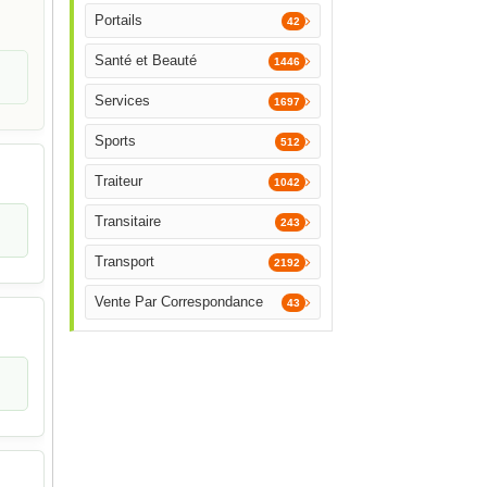
Portails
42
Santé et Beauté
1446
Services
1697
Sports
512
Traiteur
1042
Transitaire
243
Transport
2192
Vente Par Correspondance
43