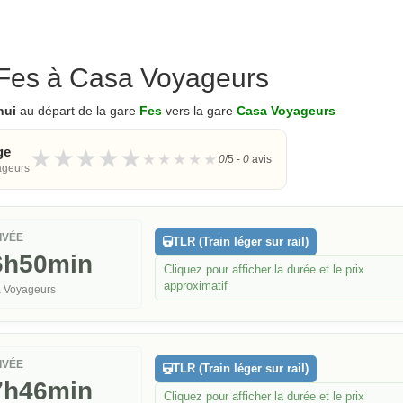
 Fes à Casa Voyageurs
hui
au départ de la gare
Fes
vers la gare
Casa Voyageurs
ge
★
★
★
★
★
0
/5 -
0
avis
ageurs
IVÉE
TLR (Train léger sur rail)
6h50min
Cliquez pour afficher la durée et le prix
approximatif
 Voyageurs
IVÉE
TLR (Train léger sur rail)
7h46min
Cliquez pour afficher la durée et le prix