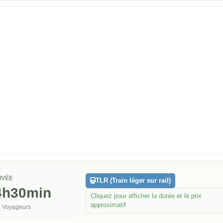
IVÉE
TLR (Train léger sur rail)
4h30min
Cliquez pour afficher la durée et le prix
approximatif
 Voyageurs