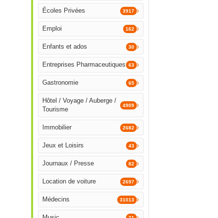
Écoles Privées
3917
Emploi
162
Enfants et ados
30
Entreprises Pharmaceutiques
63
Gastronomie
65
Hôtel / Voyage / Auberge /
4909
Tourisme
Immobilier
2682
Jeux et Loisirs
43
Journaux / Presse
82
Location de voiture
2697
Médecins
31013
Music
71