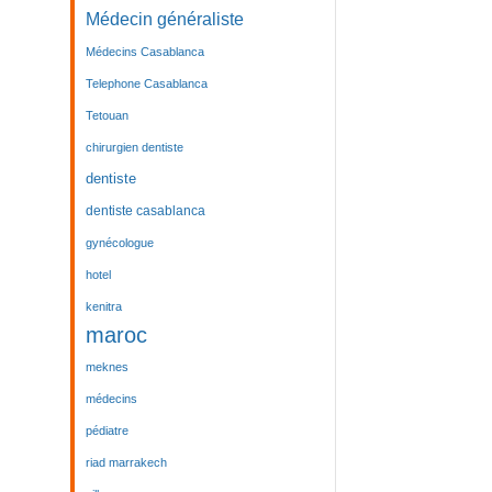
Médecin généraliste
Médecins Casablanca
Telephone Casablanca
Tetouan
chirurgien dentiste
dentiste
dentiste casablanca
gynécologue
hotel
kenitra
maroc
meknes
médecins
pédiatre
riad marrakech