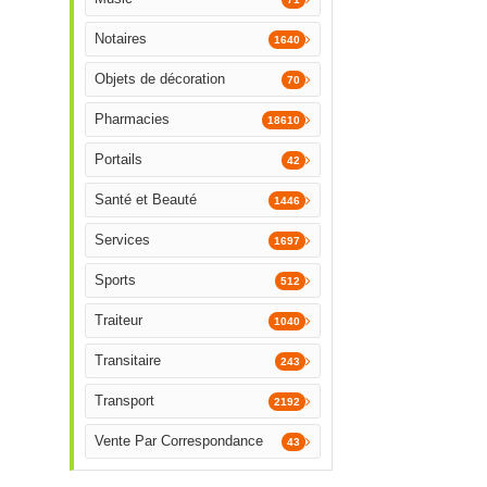
Notaires
1640
Objets de décoration
70
Pharmacies
18610
Portails
42
Santé et Beauté
1446
Services
1697
Sports
512
Traiteur
1040
Transitaire
243
Transport
2192
Vente Par Correspondance
43