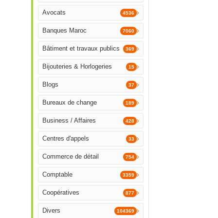
Avocats
4536
Banques Maroc
7060
Bâtiment et travaux publics
369
Bijouteries & Horlogeries
15
Blogs
37
Bureaux de change
189
Business / Affaires
428
Centres d'appels
33
Commerce de détail
754
Comptable
3359
Coopératives
877
Divers
104369