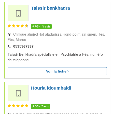
Taissir benkhadra
4.7
/5 -
11
avis
Clinique almjed -lot aladarissa -rond-point ain smen, fès
Fès
Maroc
0535967337
Taissir Benkhadra spécialiste en Psychiatrie à Fès, numéro
de telephone...
Voir la fiche
Houria idoumhaidi
5.0
/5 -
7
avis