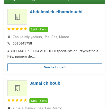
Abdelmalek elhamdouchi
5.0
/5 -
8
avis
Zaouia mly yacoub, fès
Fès
Maroc
0535645758
ABDELMALEK ELHAMDOUCHI spécialiste en Psychiatrie à
Fès, numéro de...
Voir la fiche
Jamal chiboub
5.0
/5 -
4
avis
7 rue el hayani, fès
Fès
Maroc