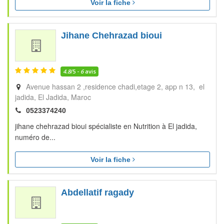
Voir la fiche
Jihane Chehrazad bioui
4.8
/5 -
6
avis
Avenue hassan 2 ,residence chadi,etage 2, app n 13, el
jadida
El Jadida
Maroc
0523374240
jihane chehrazad bioui spécialiste en Nutrition à El jadida,
numéro de...
Voir la fiche
Abdellatif ragady