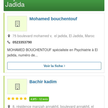
Jadida
Mohamed bouchentouf
75 boulevard mohamed v, el jadida
El Jadida
Maroc
0523353790
MOHAMED BOUCHENTOUF spécialiste en Psychiatrie à El
jadida, numéro de...
Voir la fiche
Bachir kadim
4.8
/5 -
12
avis
8, résidence manzah annakhil, boulevard annakhil, el