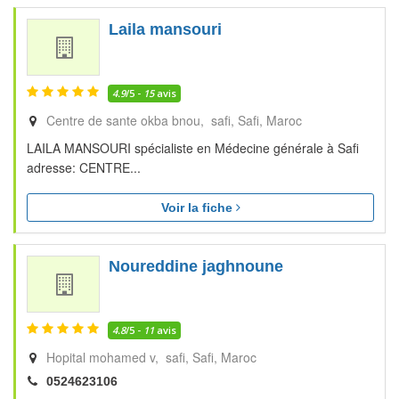
Laila mansouri
4.9
/5 -
15
avis
Centre de sante okba bnou, safi
Safi
Maroc
LAILA MANSOURI spécialiste en Médecine générale à Safi
adresse: CENTRE...
Voir la fiche
Noureddine jaghnoune
4.8
/5 -
11
avis
Hopital mohamed v, safi
Safi
Maroc
0524623106