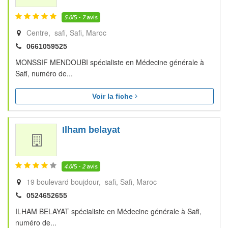
5.0
/5 -
7
avis
Centre, safi
Safi
Maroc
0661059525
MONSSIF MENDOUBI spécialiste en Médecine générale à
Safi, numéro de...
Voir la fiche
Ilham belayat
4.0
/5 -
2
avis
19 boulevard boujdour, safi
Safi
Maroc
0524652655
ILHAM BELAYAT spécialiste en Médecine générale à Safi,
numéro de...