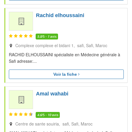
Rachid elhoussaini
5.0
/5 -
1
avis
Complexe complexe el bidani 1, safi
Safi
Maroc
RACHID ELHOUSSAINI spécialiste en Médecine générale à
Safi adresse:...
Voir la fiche
Amal wahabi
4.6
/5 -
10
avis
Centre de sante souiria, safi
Safi
Maroc