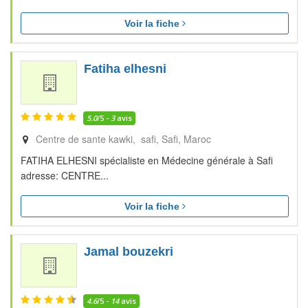
Voir la fiche
Fatiha elhesni
5.0
/5 -
3
avis
Centre de sante kawki, safi
Safi
Maroc
FATIHA ELHESNI spécialiste en Médecine générale à Safi
adresse: CENTRE...
Voir la fiche
Jamal bouzekri
4.6
/5 -
14
avis