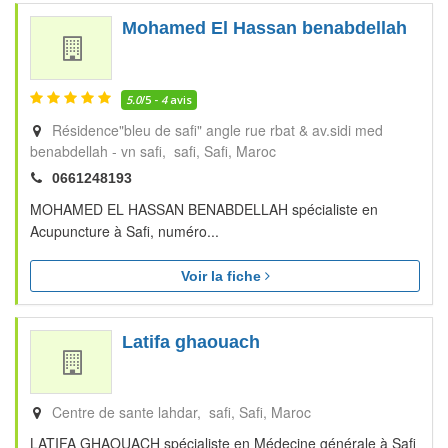
Mohamed El Hassan benabdellah
5.0
/5 -
4
avis
Résidence"bleu de safi" angle rue rbat & av.sidi med
benabdellah - vn safi, safi
Safi
Maroc
0661248193
MOHAMED EL HASSAN BENABDELLAH spécialiste en
Acupuncture à Safi, numéro...
Voir la fiche
Latifa ghaouach
Centre de sante lahdar, safi
Safi
Maroc
LATIFA GHAOUACH spécialiste en Médecine générale à Safi