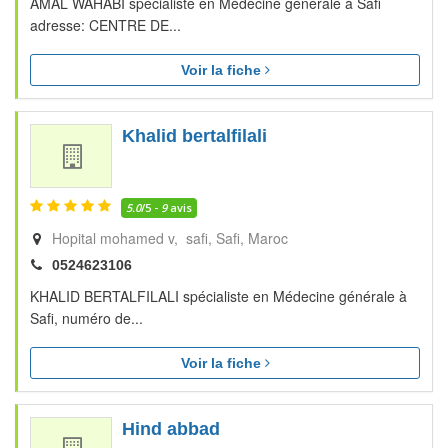
AMAL WAHABI spécialiste en Médecine générale à Safi
adresse: CENTRE DE...
Voir la fiche
Khalid bertalfilali
5.0
/5 -
9
avis
Hopital mohamed v, safi
Safi
Maroc
0524623106
KHALID BERTALFILALI spécialiste en Médecine générale à
Safi, numéro de...
Voir la fiche
Hind abbad