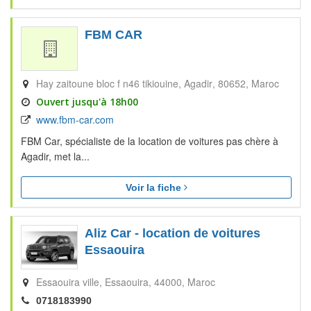
FBM CAR
Hay zaitoune bloc f n46 tikiouine
Agadir
80652
Maroc
Ouvert jusqu'à 18h00
www.fbm-car.com
FBM Car, spécialiste de la location de voitures pas chère à
Agadir, met la...
Voir la fiche
Aliz Car - location de voitures
Essaouira
Essaouira ville
Essaouira
44000
Maroc
0718183990