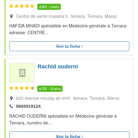
5.0
/5 -
3
avis
Centre de sante massira ii, temara
Temara
Maroc
HAFIDA MHADI spécialiste en Médecine générale à Temara
adresse: CENTRE...
Voir la fiche
Rachid ouderni
4.7
/5 -
15
avis
622 avenue moulay ali chrif, temara
Temara
Maroc
0665919124
RACHID OUDERNI spécialiste en Médecine générale à
Temara, numéro de...
Voir la fiche