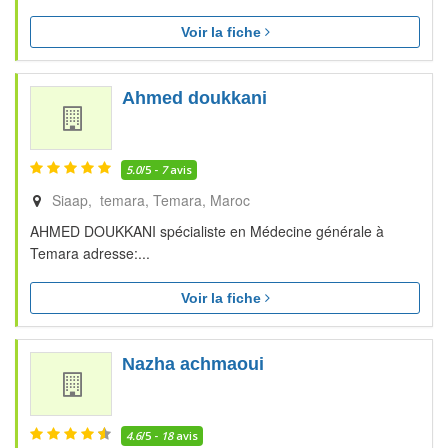
Voir la fiche
Ahmed doukkani
5.0
/5 -
7
avis
Siaap, temara
Temara
Maroc
AHMED DOUKKANI spécialiste en Médecine générale à
Temara adresse:...
Voir la fiche
Nazha achmaoui
4.6
/5 -
18
avis