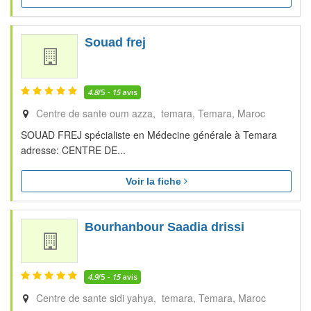
Souad frej
4.8
/5 -
15
avis
Centre de sante oum azza, temara
Temara
Maroc
SOUAD FREJ spécialiste en Médecine générale à Temara
adresse: CENTRE DE...
Voir la fiche
Bourhanbour Saadia drissi
4.9
/5 -
15
avis
Centre de sante sidi yahya, temara
Temara
Maroc