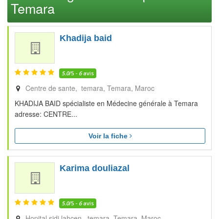
Temara
Khadija baid
5.0
/5 -
6
avis
Centre de sante, temara
Temara
Maroc
KHADIJA BAID spécialiste en Médecine générale à Temara
adresse: CENTRE...
Voir la fiche
Karima douliazal
5.0
/5 -
6
avis
Hopital sidi lahcen, temara
Temara
Maroc