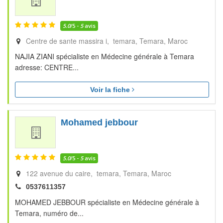
5.0
/5 -
5
avis
Centre de sante massira i, temara
Temara
Maroc
NAJIA ZIANI spécialiste en Médecine générale à Temara
adresse: CENTRE...
Voir la fiche
Mohamed jebbour
5.0
/5 -
5
avis
122 avenue du caire, temara
Temara
Maroc
0537611357
MOHAMED JEBBOUR spécialiste en Médecine générale à
Temara, numéro de...