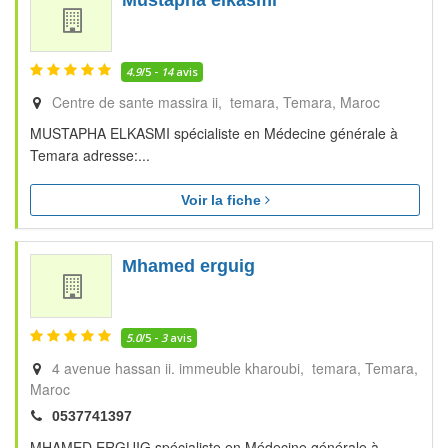
Mustapha elkasmi
4.9
/5 -
14
avis
Centre de sante massira ii, temara
Temara
Maroc
MUSTAPHA ELKASMI spécialiste en Médecine générale à
Temara adresse:...
Voir la fiche
Mhamed erguig
5.0
/5 -
3
avis
4 avenue hassan ii. immeuble kharoubi, temara
Temara
Maroc
0537741397
MHAMED ERGUIG spécialiste en Médecine générale à