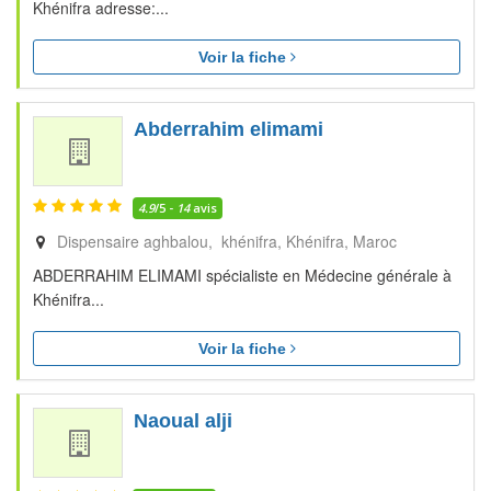
Khénifra adresse:...
Voir la fiche
Abderrahim elimami
4.9
/5 -
14
avis
Dispensaire aghbalou, khénifra
Khénifra
Maroc
ABDERRAHIM ELIMAMI spécialiste en Médecine générale à
Khénifra...
Voir la fiche
Naoual alji