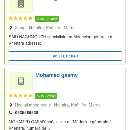
4.5
/5 -
15
avis
Siaap, khénifra
Khénifra
Maroc
SAID NAGHMOUCH spécialiste en Médecine générale à
Khénifra adresse:...
Voir la fiche
Mohamed gasmy
5.0
/5 -
2
avis
Hopital mohamed v, khénifra
Khénifra
Maroc
0535586536
MOHAMED GASMY spécialiste en Médecine générale à
Khénifra, numéro de...