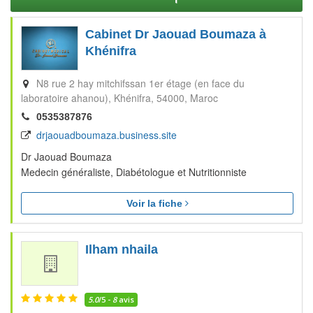
Cabinet Dr Jaouad Boumaza à
Khénifra
N8 rue 2 hay mitchifssan 1er étage (en face du
laboratoire ahanou)
Khénifra
54000
Maroc
0535387876
drjaouadboumaza.business.site
Dr Jaouad Boumaza
Medecin généraliste, Diabétologue et Nutritionniste
Voir la fiche
Ilham nhaila
5.0
/5 -
8
avis