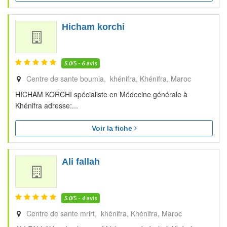
Hicham korchi
5.0
/5 -
6
avis
Centre de sante boumia, khénifra
Khénifra
Maroc
HICHAM KORCHI spécialiste en Médecine générale à
Khénifra adresse:...
Voir la fiche
Ali fallah
5.0
/5 -
4
avis
Centre de sante mrirt, khénifra
Khénifra
Maroc