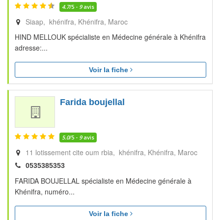
4.7
/5 -
9
avis
Siaap, khénifra
Khénifra
Maroc
HIND MELLOUK spécialiste en Médecine générale à Khénifra
adresse:...
Voir la fiche
Farida boujellal
5.0
/5 -
9
avis
11 lotissement cite oum rbia, khénifra
Khénifra
Maroc
0535385353
FARIDA BOUJELLAL spécialiste en Médecine générale à
Khénifra, numéro...
Voir la fiche