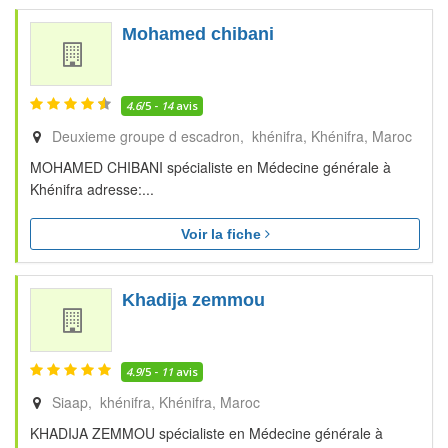
Mohamed chibani
4.6
/5 -
14
avis
Deuxieme groupe d escadron, khénifra
Khénifra
Maroc
MOHAMED CHIBANI spécialiste en Médecine générale à
Khénifra adresse:...
Voir la fiche
Khadija zemmou
4.9
/5 -
11
avis
Siaap, khénifra
Khénifra
Maroc
KHADIJA ZEMMOU spécialiste en Médecine générale à