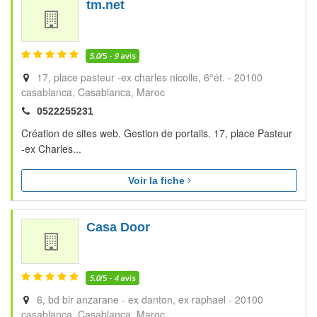
tm.net
5.0
/5 -
9
avis
17, place pasteur -ex charles nicolle, 6°ét. - 20100
casablanca
Casablanca
Maroc
0522255231
Création de sites web. Gestion de portails. 17, place Pasteur
-ex Charles...
Voir la fiche
Casa Door
5.0
/5 -
4
avis
6, bd bir anzarane - ex danton, ex raphael - 20100
casablanca
Casablanca
Maroc