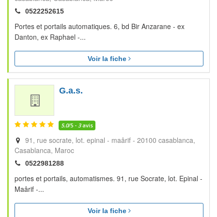
0522252615
Portes et portails automatiques. 6, bd Bir Anzarane - ex
Danton, ex Raphael -...
Voir la fiche
G.a.s.
5.0
/5 -
3
avis
91, rue socrate, lot. epinal - maârif - 20100 casablanca
Casablanca
Maroc
0522981288
portes et portails, automatismes. 91, rue Socrate, lot. Epinal -
Maârif -...
Voir la fiche