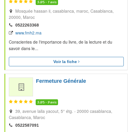
5.0
/5 -
1
avis
Mosquée hassan ii, casablanca, maroc
Casablanca
20000
Maroc
0522263368
www.fmh2.ma
Conscientes de l'importance du livre, de la lecture et du
savoir dans le...
Voir la fiche
Fermeture Générale
5.0
/5 -
9
avis
39, avenue lalla yacout, 5° étg. - 20000 casablanca
Casablanca
Maroc
0522587091