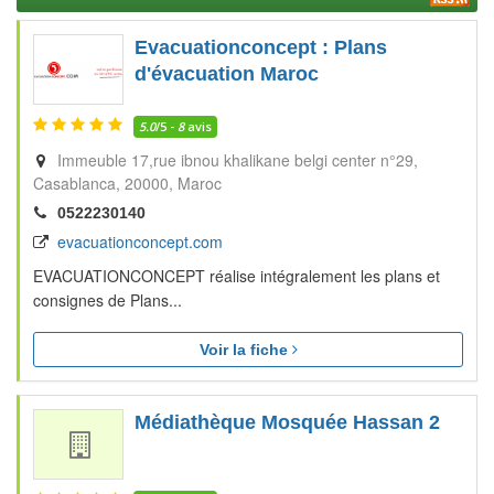
Evacuationconcept : Plans
d'évacuation Maroc
5.0
/5 -
8
avis
Immeuble 17,rue ibnou khalikane belgi center n°29
Casablanca
20000
Maroc
0522230140
evacuationconcept.com
EVACUATIONCONCEPT réalise intégralement les plans et
consignes de Plans...
Voir la fiche
Médiathèque Mosquée Hassan 2