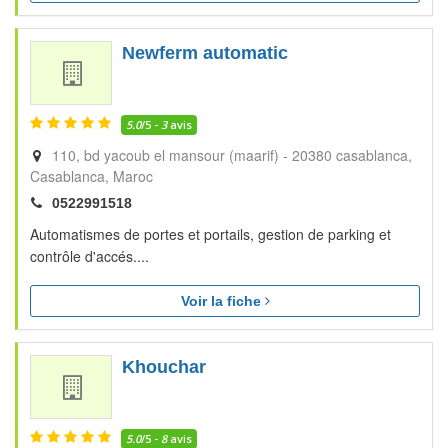
Newferm automatic
5.0
/5 -
3
avis
110, bd yacoub el mansour (maarif) - 20380 casablanca
Casablanca
Maroc
0522991518
Automatismes de portes et portails, gestion de parking et
contrôle d'accés....
Voir la fiche
Khouchar
5.0
/5 -
8
avis