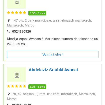
5.0
/5 -
6
avis
147 bis, 2 park municipale, arset elmaâch marrakech
Marrakech
Maroc
0524380926
Khadija Aqebli Avocats à Marrakech numero de telephone 05
24 38 09 26...
Voir la fiche
Abdelaziz Soubki Avocat
5.0
/5 -
6
avis
78, av. hassan ii , imm. n°5 2°ét. marrakech
Marrakech
Maroc