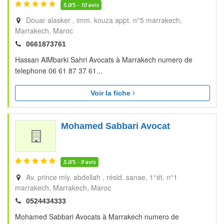
5.0
/5 -
10
avis
Douar alasker , imm. kouza appt. n°5 marrakech
Marrakech
Maroc
0661873761
Hassan AlMbarki Sahri Avocats à Marrakech numero de
telephone 06 61 87 37 61...
Voir la fiche
Mohamed Sabbari Avocat
5.0
/5 -
9
avis
Av. prince mly. abdellah , résid. sanae, 1°ét. n°1
marrakech
Marrakech
Maroc
0524434333
Mohamed Sabbari Avocats à Marrakech numero de