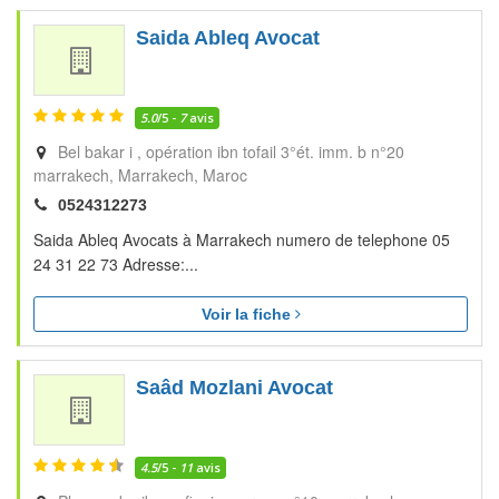
Saida Ableq Avocat
5.0
/5 -
7
avis
Bel bakar i , opération ibn tofail 3°ét. imm. b n°20
marrakech
Marrakech
Maroc
0524312273
Saida Ableq Avocats à Marrakech numero de telephone 05
24 31 22 73 Adresse:...
Voir la fiche
Saâd Mozlani Avocat
4.5
/5 -
11
avis