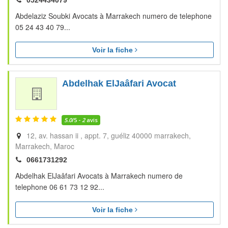
0524434079
Abdelaziz Soubki Avocats à Marrakech numero de telephone
05 24 43 40 79...
Voir la fiche
Abdelhak ElJaâfari Avocat
5.0
/5 -
2
avis
12, av. hassan ii , appt. 7, guéliz 40000 marrakech
Marrakech
Maroc
0661731292
Abdelhak ElJaâfari Avocats à Marrakech numero de
telephone 06 61 73 12 92...
Voir la fiche