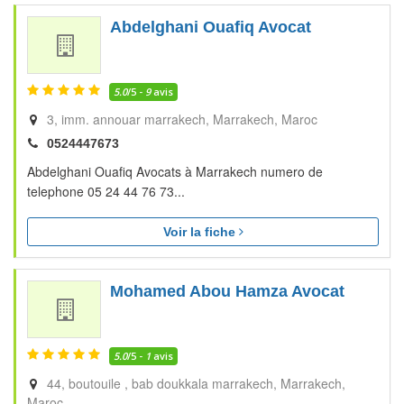
Abdelghani Ouafiq Avocat
5.0
/5 -
9
avis
3, imm. annouar marrakech
Marrakech
Maroc
0524447673
Abdelghani Ouafiq Avocats à Marrakech numero de
telephone 05 24 44 76 73...
Voir la fiche
Mohamed Abou Hamza Avocat
5.0
/5 -
1
avis
44, boutouile , bab doukkala marrakech
Marrakech
Maroc