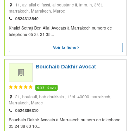
11, av. allal el fassi, al boustane ii, imm. h, 3°ét.
marrakech
Marrakech
Maroc
0524313540
Khalid Setraji Ben Allal Avocats à Marrakech numero de
telephone 05 24 31 35...
Voir la fiche
Bouchaib Dakhir Avocat
5.0
/5 -
9
avis
21, boutouil, bab doukkala , 1°ét. 40000 marrakech
Marrakech
Maroc
0524386310
Bouchaib Dakhir Avocats à Marrakech numero de telephone
05 24 38 63 10...