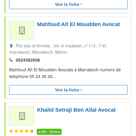
Voir la fiche
Mahfoud Aït El Moudden Avocat
Rte bab el khmiss , bin el maâsser, n°112, 1°ét.
marrakech
Marrakech
Maroc
0524382656
Mahfoud Aït El Moudden Avocats à Marrakech numero de
telephone 05 24 38 26...
Voir la fiche
Khalid Setraji Ben Allal Avocat
4.4
/5 -
10
avis