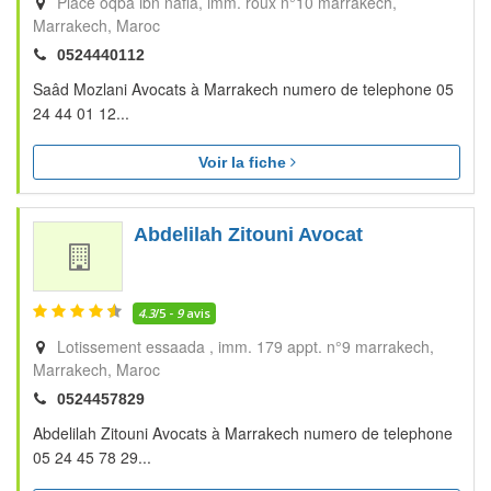
Place oqba ibn nafia, imm. roux n°10 marrakech
Marrakech
Maroc
0524440112
Saâd Mozlani Avocats à Marrakech numero de telephone 05
24 44 01 12...
Voir la fiche
Abdelilah Zitouni Avocat
4.3
/5 -
9
avis
Lotissement essaada , imm. 179 appt. n°9 marrakech
Marrakech
Maroc
0524457829
Abdelilah Zitouni Avocats à Marrakech numero de telephone
05 24 45 78 29...