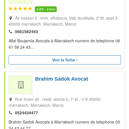
5.0
/5 -
4
avis
Av hassan ii , imm. elhabous, bab doukkala, 2°ét. appt.3
40000 marrakech
Marrakech
Maroc
0661582443
Allal Boujemla Avocats à Marrakech numero de telephone 06
61 58 24 43...
Voir la fiche
Brahim Sadok Avocat
Rue imam ali , résid. warda b, 1°ét., n°6 40000
marrakech
Marrakech
Maroc
0524434477
Brahim Sadok Avocats à Marrakech numero de telephone 05
24 43 44 77...