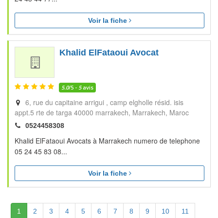
Voir la fiche
Khalid ElFataoui Avocat
5.0
/5 -
5
avis
6, rue du capitaine arrigui , camp elgholle résid. isis
appt.5 rte de targa 40000 marrakech
Marrakech
Maroc
0524458308
Khalid ElFataoui Avocats à Marrakech numero de telephone
05 24 45 83 08...
Voir la fiche
(Actuelle)
1
2
3
4
5
6
7
8
9
10
11