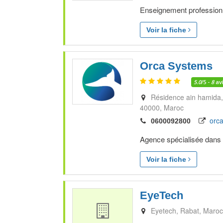
Enseignement professionn
Voir la fiche
Orca Systems
5.0
/5 -
8
av
Résidence ain hamida,
40000
Maroc
orca
0600092800
Agence spécialisée dans
Voir la fiche
EyeTech
Eyetech
Rabat
Maroc