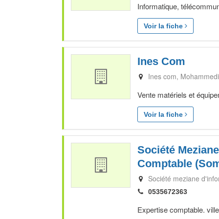
Informatique, télécommuni
Voir la fiche
Ines Com
Ines com
Mohammedi
Vente matériels et équip
Voir la fiche
Société Meziane
Comptable (Som
Société meziane d'inf
0535672363
Expertise comptable. vill