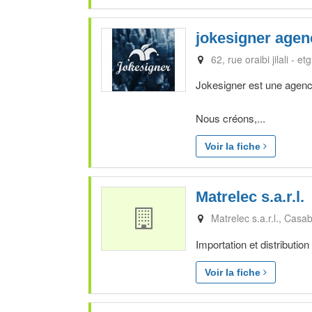
jokesigner agen
62, rue oraibi jilali - e
Jokesigner est une agence
Nous créons,...
Voir la fiche
Matrelec s.a.r.l.
Matrelec s.a.r.l.
Casab
Importation et distribution 
Voir la fiche