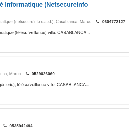
é Informatique (Netsecureinfo
atique (netsecureinfo s.a.r.l.)
Casablanca
Maroc
0604772127
rmatique (télésurveillance) ville: CASABLANCA...
anca
Maroc
0529026060
ngénierie), télésurveillance ville: CASABLANCA...
0535942494