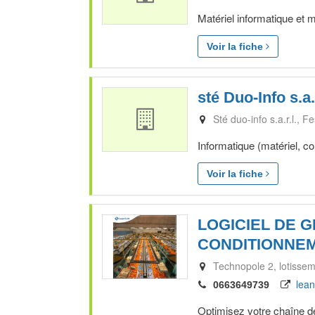
Matériel informatique et m
Voir la fiche
sté Duo-Info s.a.r
Sté duo-info s.a.r.l.
Fe
Informatique (matériel, c
Voir la fiche
LOGICIEL DE G
CONDITIONNE
Technopole 2, lotissem
lean
0663649739
Optimisez votre chaîne de