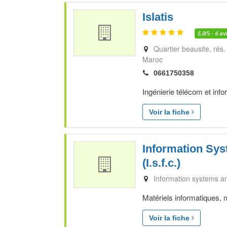
Islatis
5.0
/5 -
6
av
Quartier beausite, rés
Maroc
0661750358
Ingénierie télécom et inf
Voir la fiche
Information Sys
(I.s.f.c.)
Information systems and
Matériels informatiques, m
Voir la fiche