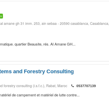
is
. al amane gh 31 imm. 253, ain sebaa - 20590 casablanca
Casablanca
ormatique. quartier Beausite, rés. Al Amane GH...
tems and Forestry Consulting
 forestry consulting (i.s.f.c.)
Rabat
Maroc
0537707139
atériel de campement et matériel de lutte contre...