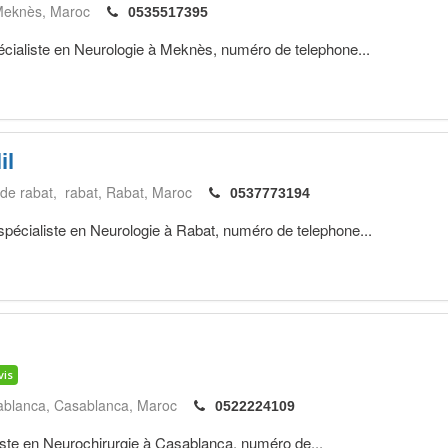
Meknès
Maroc
0535517395
liste en Neurologie à Meknès, numéro de telephone...
il
 de rabat, rabat
Rabat
Maroc
0537773194
ialiste en Neurologie à Rabat, numéro de telephone...
vis
ablanca
Casablanca
Maroc
0522224109
e en Neurochirurgie à Casablanca, numéro de...