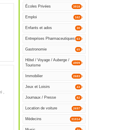
Écoles Privées
3918
Emploi
162
Enfants et ados
30
Entreprises Pharmaceutiques
63
Gastronomie
65
Hôtel / Voyage / Auberge /
4909
Tourisme
Immobilier
2683
Jeux et Loisirs
43
i ,
Journaux / Presse
82
Location de voiture
2697
Médecins
31014
Music
71