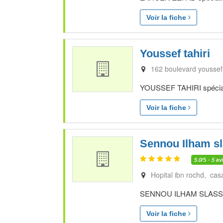
Voir la fiche
Youssef tahiri
162 boulevard youssef 
YOUSSEF TAHIRI spéciali
Voir la fiche
Sennou Ilham sl
5.0
/5 -
5
av
Hopital ibn rochd, cas
SENNOU ILHAM SLASSI spé
Voir la fiche