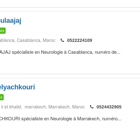
ulaajaj
vis
ablanca
Casablanca
Maroc
0522224109
 spécialiste en Neurologie à Casablanca, numéro de...
elyachkouri
is
ii et khalid, marrakech
Marrakech
Maroc
0524432905
URI spécialiste en Neurologie à Marrakech, numéro...