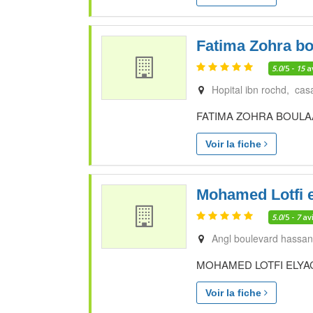
Fatima Zohra bo
5.0
/5 -
15
a
Hopital ibn rochd, cas
FATIMA ZOHRA BOULAAJAJ
Voir la fiche
Mohamed Lotfi 
5.0
/5 -
7
av
Angl boulevard hassan 
MOHAMED LOTFI ELYACHKO
Voir la fiche