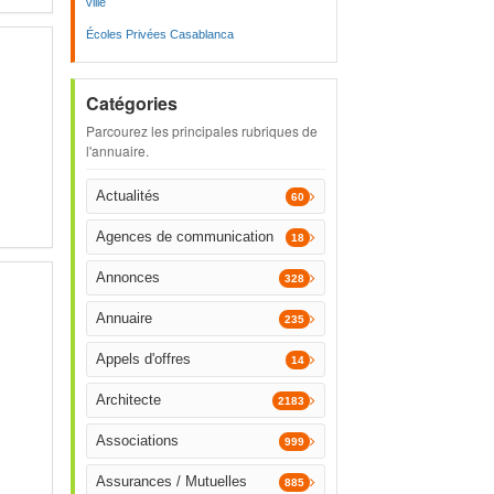
ville
Écoles Privées Casablanca
Catégories
Parcourez les principales rubriques de
l'annuaire.
Actualités
60
Agences de communication
18
Annonces
328
Annuaire
235
Appels d'offres
14
Architecte
2183
Associations
999
Assurances / Mutuelles
885