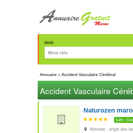
QUOI
>
Annuaire
Accident Vasculaire Cérébral
Accident Vasculaire Céréb
Naturozen maro
5.0
/5 -
13
a
Adresse : angle des far