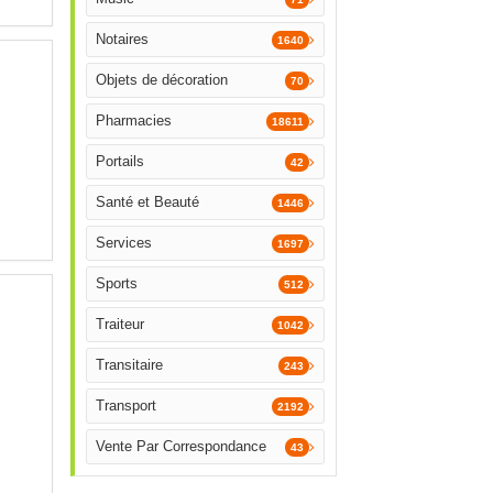
Notaires
1640
Objets de décoration
70
Pharmacies
18611
Portails
42
Santé et Beauté
1446
Services
1697
Sports
512
Traiteur
1042
Transitaire
243
Transport
2192
Vente Par Correspondance
43