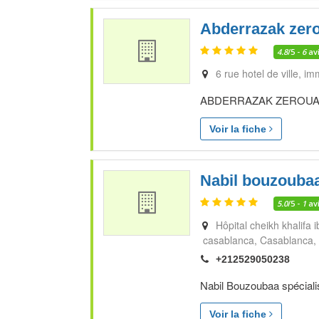
Abderrazak zero
4.8
/5 -
6
av
6 rue hotel de ville, i
ABDERRAZAK ZEROUALI sp
Voir la fiche
Nabil bouzouba
5.0
/5 -
1
av
Hôpital cheikh khalifa
casablanca
Casablanca
+212529050238
Nabil Bouzoubaa spéciali
Voir la fiche