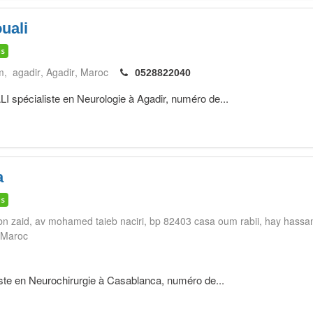
uali
is
mm, agadir
Agadir
Maroc
0528822040
écialiste en Neurologie à Agadir, numéro de...
a
is
 ibn zaid, av mohamed taieb naciri, bp 82403 casa oum rabii, hay hassan
Maroc
ste en Neurochirurgie à Casablanca, numéro de...