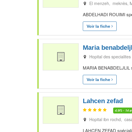
El menzeh, meknès
ABDELHADI ROUIMI spécia
Voir la fiche
Maria benabdeljl
Hopital des specialites
MARIA BENABDELJLIL spéc
Voir la fiche
Lahcen zefad
4.9
/5 -
14
a
Hopital ibn rochd, cas
LAHCEN ZEFAD spécialist