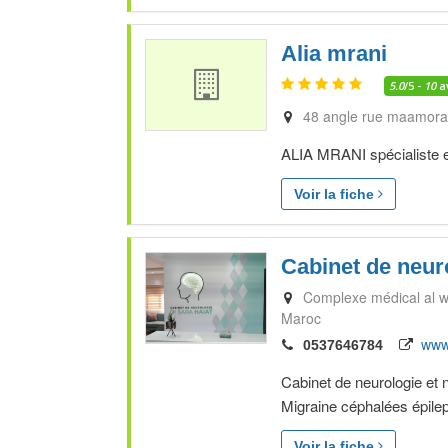
Alia mrani
5.0
/5 -
10
a
48 angle rue maamora 
ALIA MRANI spécialiste e
Voir la fiche
Cabinet de neur
Complexe médical al wif
Maroc
www
0537646784
Cabinet de neurologie et 
Migraine céphalées épilep
Voir la fiche