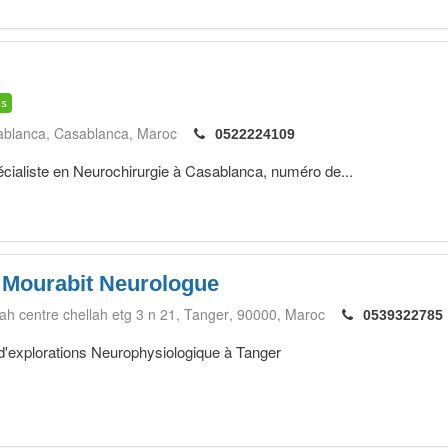
is
ablanca
Casablanca
Maroc
0522224109
liste en Neurochirurgie à Casablanca, numéro de...
 Mourabit Neurologue
lah centre chellah etg 3 n 21
Tanger‎
90000
Maroc
0539322785
 d'explorations Neurophysiologique à Tanger