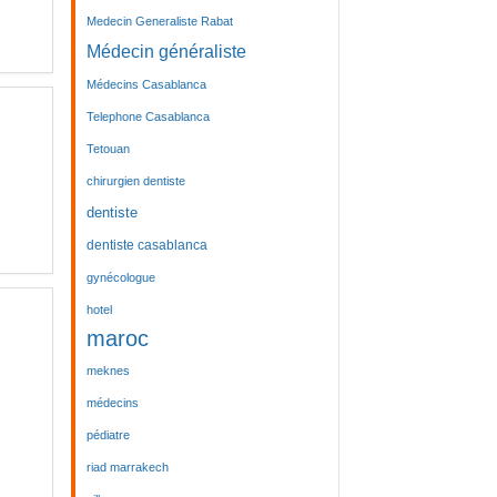
Medecin Generaliste Rabat
Médecin généraliste
Médecins Casablanca
Telephone Casablanca
Tetouan
chirurgien dentiste
dentiste
dentiste casablanca
gynécologue
hotel
maroc
meknes
médecins
pédiatre
riad marrakech