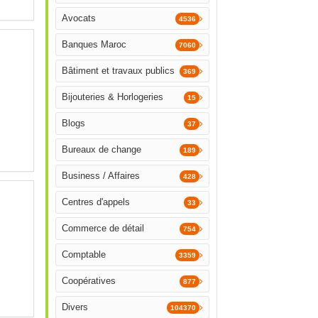
Avocats
4536
Banques Maroc
7060
Bâtiment et travaux publics
369
Bijouteries & Horlogeries
15
Blogs
37
Bureaux de change
189
Business / Affaires
428
Centres d'appels
33
Commerce de détail
754
Comptable
3359
Coopératives
877
Divers
104370