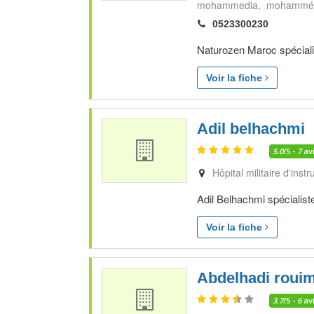
mohammedia, mohammé
0523300230
Naturozen Maroc spécial
Voir la fiche
Adil belhachmi
5.0
/5 -
7
av
Hôpital militaire d'ins
Adil Belhachmi spécialist
Voir la fiche
Abdelhadi rouim
3.7
/5 -
6
av