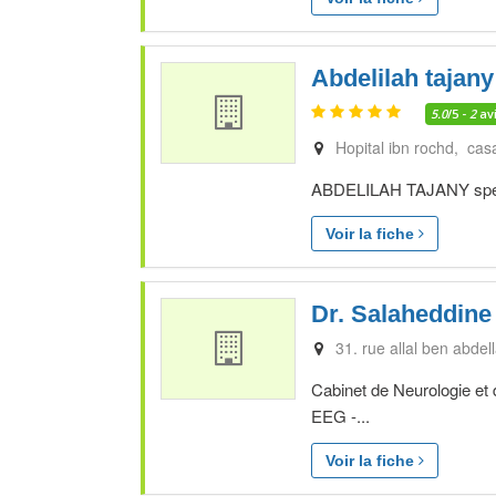
Abdelilah tajany
5.0
/5 -
2
av
Hopital ibn rochd, cas
ABDELILAH TAJANY spécia
Voir la fiche
Dr. Salaheddine
31. rue allal ben abdel
Cabinet de Neurologie et
EEG -...
Voir la fiche