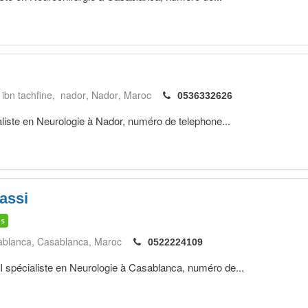
ibn tachfine, nador
Nador
Maroc
0536332626
ste en Neurologie à Nador, numéro de telephone...
assi
is
ablanca
Casablanca
Maroc
0522224109
cialiste en Neurologie à Casablanca, numéro de...