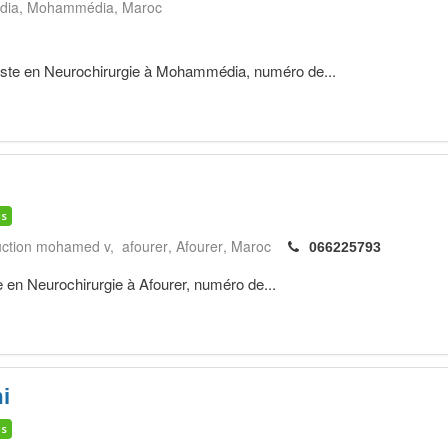
dia
Mohammédia
Maroc
iste en Neurochirurgie à Mohammédia, numéro de...
is
truction mohamed v, afourer
Afourer
Maroc
066225793
e en Neurochirurgie à Afourer, numéro de...
i
is