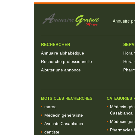
Annuaire pr
RECHERCHER
SERV
Annuaire alphabétique
Horai
Recherche professionnelle
Horair
Ajouter une annonce
Pharm
MOTS CLES RECHERCHES
CATEGORIES P
maroc
Médecin géné
Casablanca
Médecin généraliste
Médecin géné
Avocats Casablanca
Pharmacies 
dentiste