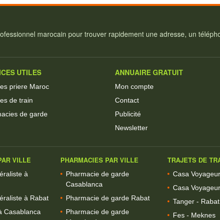
ofessionnel marocain pour trouver rapidement une adresse, un téléphon
ICES UTILES
ANNUAIRE GRATUIT
res priere Maroc
Mon compte
es de train
Contact
acies de garde
Publicité
Newsletter
AR VILLE
PHARMACIES PAR VILLE
TRAJETS DE TR
raliste à
Pharmacie de garde
Casa Voyageurs
Casablanca
Casa Voyageur
raliste à Rabat
Pharmacie de garde Rabat
Tanger - Rabat 
à Casablanca
Pharmacie de garde
Fes - Meknes