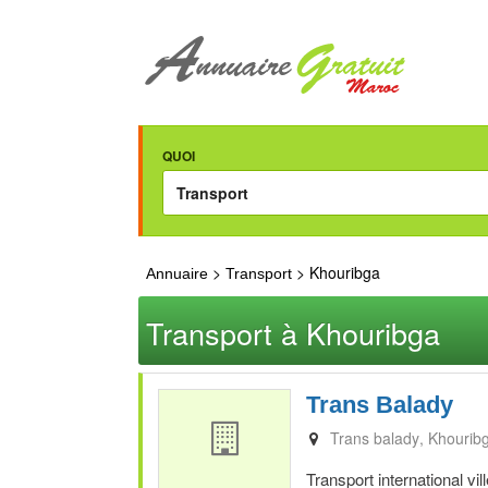
QUOI
>
> Khouribga
Annuaire
Transport
Transport à Khouribga
Trans Balady
Trans balady
Khourib
Transport international v