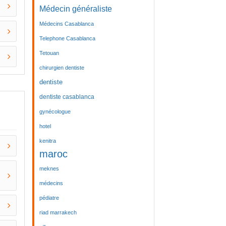
Médecin généraliste
Médecins Casablanca
Telephone Casablanca
Tetouan
chirurgien dentiste
dentiste
dentiste casablanca
gynécologue
hotel
kenitra
maroc
meknes
médecins
pédiatre
riad marrakech