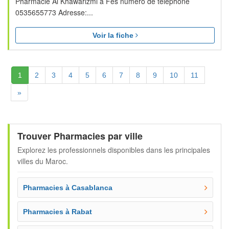
Pharmacie Al Khawarizmi à Fes numéro de téléphone
0535655773 Adresse:...
Voir la fiche
(Actuelle)
1
2
3
4
5
6
7
8
9
10
11
Suivante
»
Trouver Pharmacies par ville
Explorez les professionnels disponibles dans les principales
villes du Maroc.
Pharmacies à Casablanca
Pharmacies à Rabat