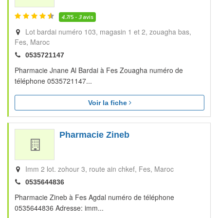
4.7
/5 -
3
avis
Lot bardai numéro 103, magasin 1 et 2, zouagha bas
Fes
Maroc
0535721147
Pharmacie Jnane Al Bardai à Fes Zouagha numéro de
téléphone 0535721147...
Voir la fiche
Pharmacie Zineb
Imm 2 lot. zohour 3, route ain chkef
Fes
Maroc
0535644836
Pharmacie Zineb à Fes Agdal numéro de téléphone
0535644836 Adresse: imm...