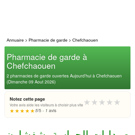
>
>
Annuaire
Pharmacie de garde
Chefchaouen
Pharmacie de garde à
Chefchaouen
2 pharmacies de garde ouvertes Aujourd'hui à Chefchaouen
(Dimanche 09 Aout 2026)
Notez cette page
★
★
★
★
★
Votre avis aide les visiteurs à choisir plus vite
5
/5 -
1
avis
صيدليات الحراسة بشفشاون