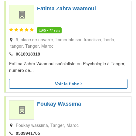
Fatima Zahra waamoul
4.9
/5 -
11
avis
9, place de navarre, immeuble san francisco, iberia,
tanger
Tanger
Maroc
0618918318
Fatima Zahra Waamoul spécialiste en Psychologie à Tanger,
numéro de...
Voir la fiche
Foukay Wassima
Foukay wassima
Tanger
Maroc
0539941705