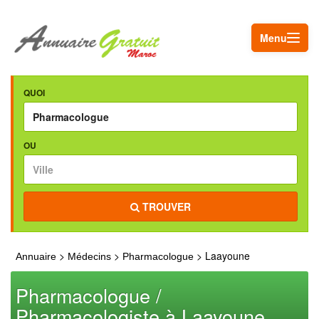
Menu
QUOI
OU
TROUVER
>
>
> Laayoune
Annuaire
Médecins
Pharmacologue
Pharmacologue /
Pharmacologiste à Laayoune