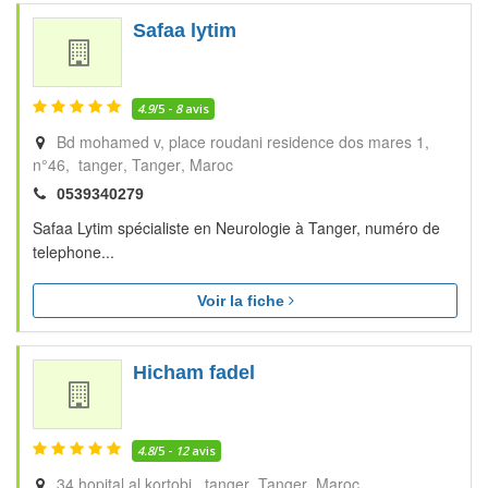
Safaa lytim
4.9
/5 -
8
avis
Bd mohamed v, place roudani residence dos mares 1,
n°46, tanger
Tanger
Maroc
0539340279
Safaa Lytim spécialiste en Neurologie à Tanger, numéro de
telephone...
Voir la fiche
Hicham fadel
4.8
/5 -
12
avis
34 hopital al kortobi, tanger
Tanger
Maroc