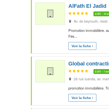
AlFath El Jadid
4.9
/5 -
10
a
Av. de beyrouth, résid.
Promotion immobilière. av
Fés...
Voir la fiche
Global contract
5.0
/5 -
1
av
26 rue luanda, av. ma
promotion immobilière. T
Voir la fiche