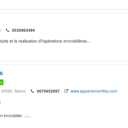
c
0535963494
uite et la réalisation d?opérations immobilières...
s
is
30090
Maroc
www.appartementfes.com
0670652897
s
n immobiler ...:...