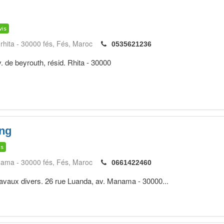
vis
 rhita - 30000 fés
Fés
Maroc
0535621236
. de beyrouth, résid. Rhita - 30000
ing
is
nama - 30000 fés
Fés
Maroc
0661422460
ravaux divers. 26 rue Luanda, av. Manama - 30000...