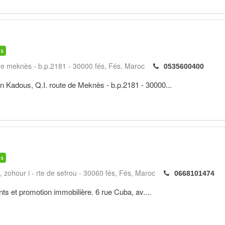
is
 de meknès - b.p.2181 - 30000 fés
Fés
Maroc
0535600400
n Kadous, Q.I. route de Meknès - b.p.2181 - 30000...
is
, zohour i - rte de sefrou - 30060 fés
Fés
Maroc
0668101474
ts et promotion immobilière. 6 rue Cuba, av....