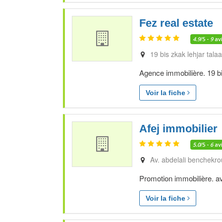
Fez real estate
4.9
/5 -
9
av
19 bis zkak lehjar tala
Agence immobilière. 19 bi
Voir la fiche
Afej immobilier
5.0
/5 -
6
av
Av. abdelali benchekrou
Promotion immobilière. av.
Voir la fiche