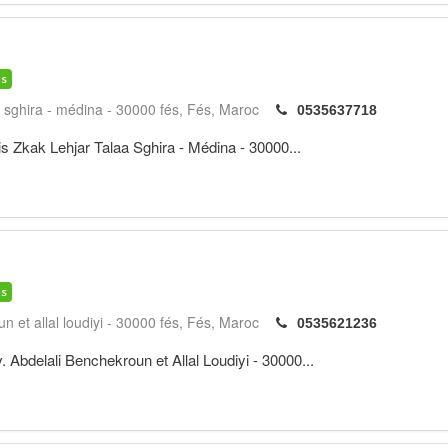
is
a sghira - médina - 30000 fés
Fés
Maroc
0535637718
s Zkak Lehjar Talaa Sghira - Médina - 30000...
is
n et allal loudiyi - 30000 fés
Fés
Maroc
0535621236
 Abdelali Benchekroun et Allal Loudiyi - 30000...