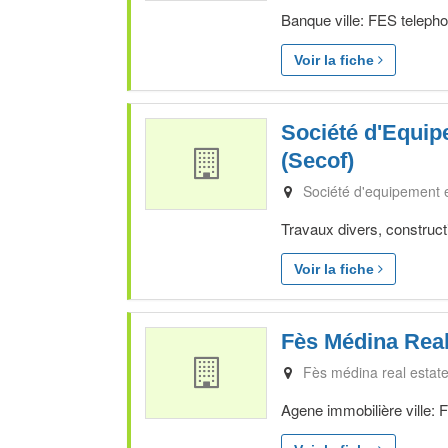
Banque ville: FES telepho
Voir la fiche
Société d'Equip
(Secof)
Société d'equipement e
Travaux divers, constructi
Voir la fiche
Fès Médina Real
Fès médina real estat
Agene immobilière ville: 