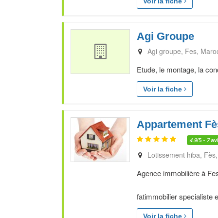
Voir la fiche
Agi Groupe
Agi groupe
Fes
Maro
Etude, le montage, la cond
Voir la fiche
Appartement Fè
4.9
/5 -
7
av
Lotissement hiba
Fès
Agence immobilière à Fe
fatimmobilier specialiste e
Voir la fiche