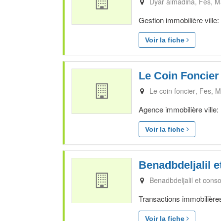
Dyar almadina
Fes
M
Gestion immobilière ville
Voir la fiche
Le Coin Foncier
Le coin foncier
Fes
M
Agence immobilière ville:
Voir la fiche
Benadbdeljalil 
Benadbdeljalil et conso
Transactions immobilières 
Voir la fiche