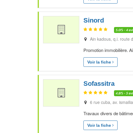
Sinord
5.0
/5 -
4
av
Ain kadous, q.i. route
Promotion immobilière. Ai
Voir la fiche
Sofassitra
4.8
/5 -
5
av
6 rue cuba, av. ismailia
Travaux divers de bâtimen
Voir la fiche