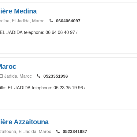
ière Medina
edina
El Jadida
Maroc
0664064097
 EL JADIDA telephone: 06 64 06 40 97 /
Maroc
El Jadida
Maroc
0523351996
ille: EL JADIDA telephone: 05 23 35 19 96 /
ière Azzaitouna
zaitouna
El Jadida
Maroc
0523341687