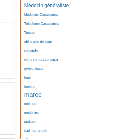
Médecin généraliste
Médecins Casablanca
Telephone Casablanca
Tetouan
chirurgien dentiste
dentiste
dentiste casablanca
gynécologue
hotel
kenitra
maroc
meknes
médecins
pédiatre
riad marrakech