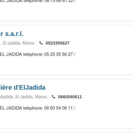
: EL JADIDA telephone: 06 75 68 61 22 /
 s.a.r.l.
.
El Jadida
Maroc
0523355627
 EL JADIDA telephone: 05 23 35 56 27 /
ère d'ElJadida
ljadida
El Jadida
Maroc
0660540611
 EL JADIDA telephone: 06 60 54 06 11 /