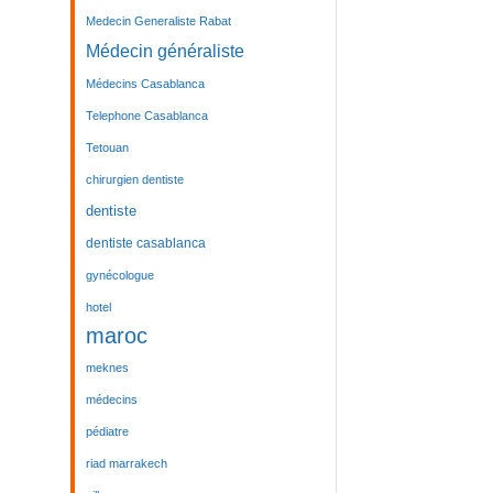
Medecin Generaliste Rabat
Médecin généraliste
Médecins Casablanca
Telephone Casablanca
Tetouan
chirurgien dentiste
dentiste
dentiste casablanca
gynécologue
hotel
maroc
meknes
médecins
pédiatre
riad marrakech