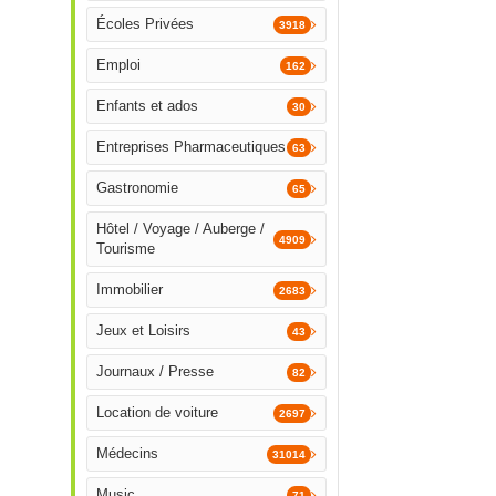
Écoles Privées
3918
Emploi
162
Enfants et ados
30
Entreprises Pharmaceutiques
63
Gastronomie
65
Hôtel / Voyage / Auberge /
4909
Tourisme
Immobilier
2683
Jeux et Loisirs
43
Journaux / Presse
82
Location de voiture
2697
Médecins
31014
Music
71