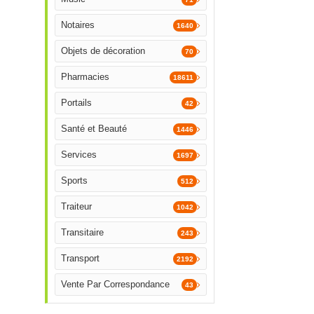
Notaires
1640
Objets de décoration
70
Pharmacies
18611
Portails
42
Santé et Beauté
1446
Services
1697
Sports
512
Traiteur
1042
Transitaire
243
Transport
2192
Vente Par Correspondance
43