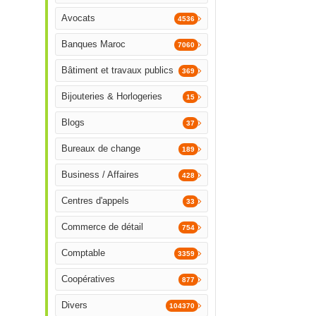
Avocats
4536
Banques Maroc
7060
Bâtiment et travaux publics
369
Bijouteries & Horlogeries
15
Blogs
37
Bureaux de change
189
Business / Affaires
428
Centres d'appels
33
Commerce de détail
754
Comptable
3359
Coopératives
877
Divers
104370