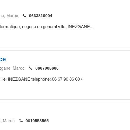
ne
Maroc
0663810004
nformatique, negoce en general ville: INEZGANE...
ce
zgane
Maroc
0667908660
ville: INEZGANE telephone: 06 67 90 86 60 /
e
Maroc
0610558565