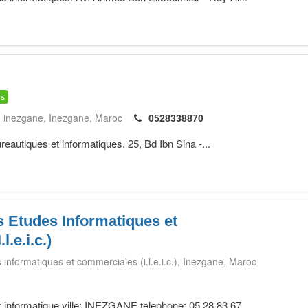
is
0 inezgane
Inezgane
Maroc
0528338870
ureautiques et informatiques. 25, Bd Ibn Sina -...
es Etudes Informatiques et
.e.i.c.)
s informatiques et commerciales (i.l.e.i.c.)
Inezgane
Maroc
 informatique ville: INEZGANE telephone: 05 28 83 67...