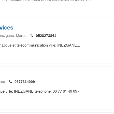
vices
Inezgane
Maroc
0528273841
ormatique et télécommunication ville: INEZGANE...
roc
0677614009
ue ville: INEZGANE telephone: 06 77 61 40 09 /