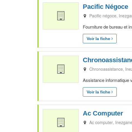
Pacific Négoce
Pacific négoce
Inezga
Fourniture de bureau et i
Voir la fiche
Chronoassistan
Chronoassistance
Ine
Assistance informatique 
Voir la fiche
Ac Computer
Ac computer
Inezgan