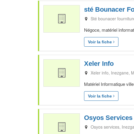
sté Bounacer Fo
Sté bounacer fournitur
Négoce, matériel informat
Voir la fiche
Xeler Info
Xeler info
Inezgane
M
Matériel Informatique vil
Voir la fiche
Osyos Services
Osyos services
Inezg