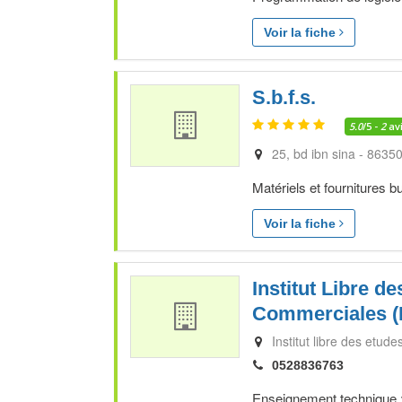
Voir la fiche
S.b.f.s.
5.0
/5 -
2
av
25, bd ibn sina - 8635
Matériels et fournitures b
Voir la fiche
Institut Libre d
Commerciales (I.l
Institut libre des etude
0528836763
Enseignement technique :