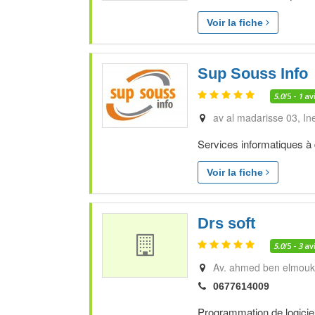
Voir la fiche
Sup Souss Info
5.0
/5 -
1
av
av al madarisse 03
In
Services informatiques à di
Voir la fiche
Drs soft
5.0
/5 -
3
av
Av. ahmed ben elmoukh
0677614009
Programmation de logicie