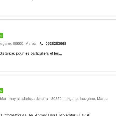
is
ezgane
80000
Maroc
0528283068
stance, pour les particuliers et les...
is
tar - hay al adarissa dcheira - 80350 inezgane
Inezgane
Maroc
ls informatiques. Av. Ahmed Ben ElMoukhtar - Hay Al...