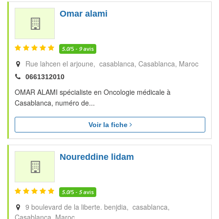
Omar alami
5.0
/5 -
9
avis
Rue lahcen el arjoune, casablanca
Casablanca
Maroc
0661312010
OMAR ALAMI spécialiste en Oncologie médicale à
Casablanca, numéro de...
Voir la fiche
Noureddine lidam
5.0
/5 -
5
avis
9 boulevard de la liberte. benjdia, casablanca
Casablanca
Maroc