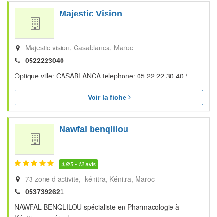
Majestic Vision
Majestic vision
Casablanca
Maroc
0522223040
Optique ville: CASABLANCA telephone: 05 22 22 30 40 /
Voir la fiche
Nawfal benqlilou
4.8
/5 -
12
avis
73 zone d activite, kénitra
Kénitra
Maroc
0537392621
NAWFAL BENQLILOU spécialiste en Pharmacologie à