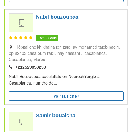
Nabil bouzoubaa
5.0
/5 -
1
avis
Hôpital cheikh khalifa ibn zaid, av mohamed taieb naciri,
bp 82403 casa oum rabii, hay hassani , casablanca
Casablanca
Maroc
+212529050238
Nabil Bouzoubaa spécialiste en Neurochirurgie à
Casablanca, numéro de...
Voir la fiche
Samir bouaicha