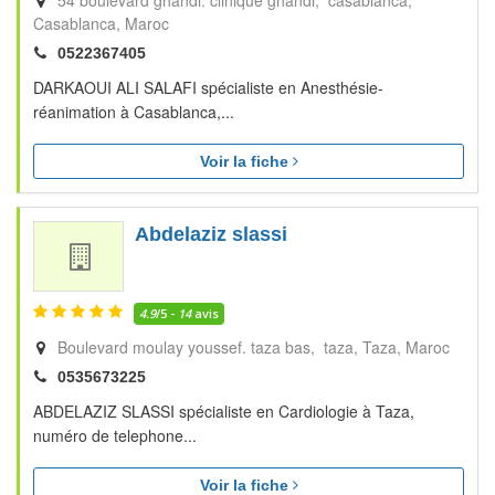
54 boulevard ghandi. clinique ghandi, casablanca
Casablanca
Maroc
0522367405
DARKAOUI ALI SALAFI spécialiste en Anesthésie-
réanimation à Casablanca,...
Voir la fiche
Abdelaziz slassi
4.9
/5 -
14
avis
Boulevard moulay youssef. taza bas, taza
Taza
Maroc
0535673225
ABDELAZIZ SLASSI spécialiste en Cardiologie à Taza,
numéro de telephone...
Voir la fiche