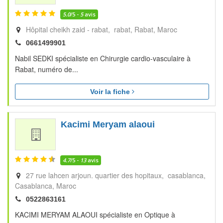
5.0
/5 -
5
avis
Hôpital cheikh zaid - rabat, rabat
Rabat
Maroc
0661499901
Nabil SEDKI spécialiste en Chirurgie cardio-vasculaire à
Rabat, numéro de...
Voir la fiche
Kacimi Meryam alaoui
4.7
/5 -
13
avis
27 rue lahcen arjoun. quartier des hopitaux, casablanca
Casablanca
Maroc
0522863161
KACIMI MERYAM ALAOUI spécialiste en Optique à