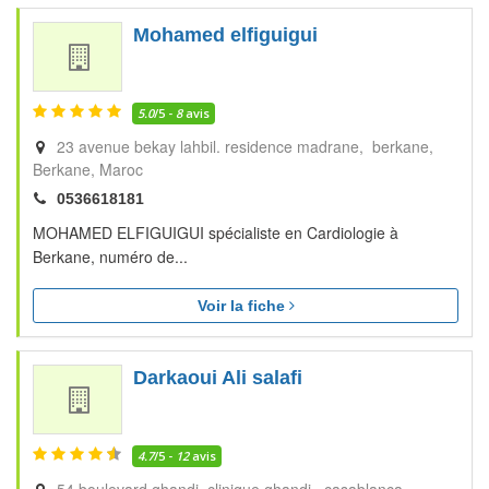
Mohamed elfiguigui
5.0
/5 -
8
avis
23 avenue bekay lahbil. residence madrane, berkane
Berkane
Maroc
0536618181
MOHAMED ELFIGUIGUI spécialiste en Cardiologie à
Berkane, numéro de...
Voir la fiche
Darkaoui Ali salafi
4.7
/5 -
12
avis