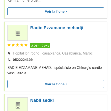
Kénitra, numéro de...
Voir la fiche
Badie Ezzamane mehadji
5.0
/5 -
10
avis
Hopital ibn rochd, casablanca
Casablanca
Maroc
0522224109
BADIE EZZAMANE MEHADJI spécialiste en Chirurgie cardio-
vasculaire à...
Voir la fiche
Nabil sedki