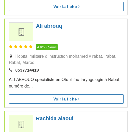
Voir la fiche
Ali abrouq
4.8
/5 -
6
avis
Hopital militaire d instruction mohamed v rabat, rabat
Rabat
Maroc
0537714419
ALI ABROUQ spécialiste en Oto-rhino-laryngologie à Rabat,
numéro de...
Voir la fiche
Rachida alaoui