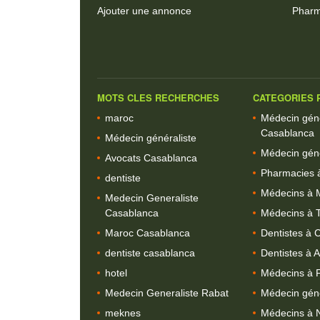
Ajouter une annonce
Pharm
MOTS CLES RECHERCHES
CATEGORIES P
maroc
Médecin géné
Casablanca
Médecin généraliste
Médecin géné
Avocats Casablanca
Pharmacies 
dentiste
Médecins à 
Medecin Generaliste
Casablanca
Médecins à 
Maroc Casablanca
Dentistes à 
dentiste casablanca
Dentistes à A
hotel
Médecins à 
Medecin Generaliste Rabat
Médecin géné
meknes
Médecins à 