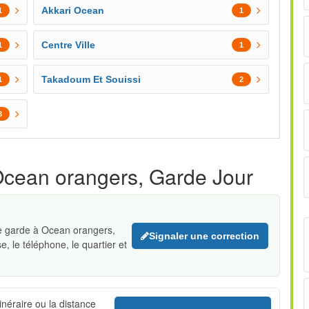
Akkari Ocean
1
1
Centre Ville
1
1
Takadoum Et Souissi
1
2
3
Ocean orangers, Garde Jour
de garde à Ocean orangers,
Signaler une correction
e, le téléphone, le quartier et
itinéraire ou la distance