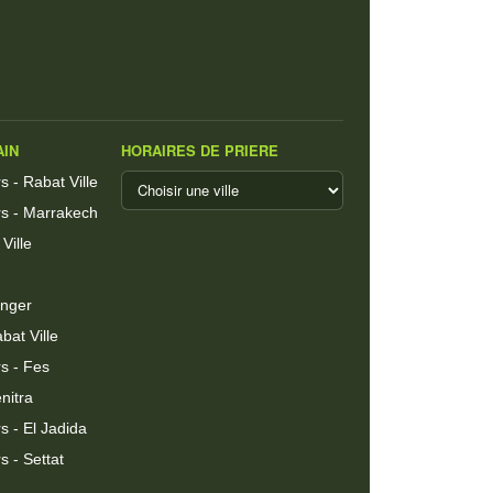
AIN
HORAIRES DE PRIERE
 - Rabat Ville
s - Marrakech
Ville
anger
bat Ville
s - Fes
nitra
 - El Jadida
 - Settat