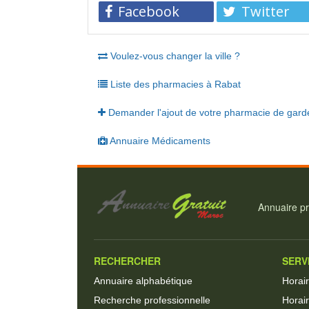
Facebook
Twitter
Voulez-vous changer la ville ?
Liste des pharmacies à Rabat
Demander l'ajout de votre pharmacie de gard
Annuaire Médicaments
Annuaire pr
RECHERCHER
SERV
Annuaire alphabétique
Horai
Recherche professionnelle
Horair