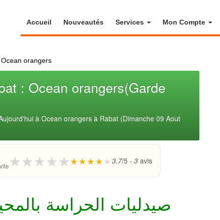
Accueil
Nouveautés
Services
Mon Compte
>
Ocean orangers
bat : Ocean orangers(Garde
 Aujourd'hui à Ocean orangers à Rabat (Dimanche 09 Aout
★
★
★
★
★
3.7
/5 -
3
avis
vite
صيدليات الحراسة بالمحيط