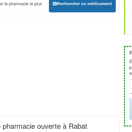
ir la pharmacie la plus
Rechercher un médicament
P
E
p
a
e pharmacie ouverte à Rabat