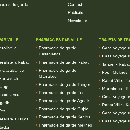
acies de garde
Contact
Publicité
Newsletter
AR VILLE
PHARMACIES PAR VILLE
TRAJETS DE TR
raliste à
Pharmacie de garde
Casa Voyageurs
Casablanca
Casa Voyageur
raliste à Rabat
Pharmacie de garde Rabat
Tanger - Rabat 
à Casablanca
Pharmacie de garde
Fes - Meknes
Marrakech
Marrakech
Rabat Ville - T
Pharmacie de garde Tanger
Tanger
Marrakech - Ra
Pharmacie de garde Fes
Casablanca
Casa Voyageur
Pharmacie de garde Agadir
gadir
Rabat Ville - Ke
Pharmacie de garde Oujda
Fes
Casa Voyageurs
Pharmacie de garde Kenitra
raliste à Oujda
Casa Voyageurs
Pharmacie de garde Meknes
Nador