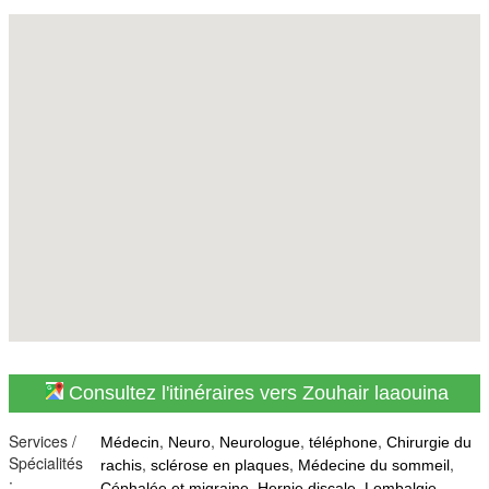
Consultez l'itinéraires vers Zouhair laaouina
Services /
,
,
,
,
Médecin
Neuro
Neurologue
téléphone
Chirurgie du
Spécialités
,
,
,
rachis
sclérose en plaques
Médecine du sommeil
:
,
,
,
Céphalée et migraine
Hernie discale
Lombalgie