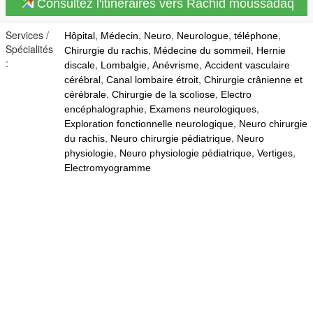
Consultez l'itinéraires vers Rachid moussadaq
Services /
,
,
,
,
,
Hôpital
Médecin
Neuro
Neurologue
téléphone
Spécialités
,
,
Chirurgie du rachis
Médecine du sommeil
Hernie
:
,
,
,
discale
Lombalgie
Anévrisme
Accident vasculaire
,
,
cérébral
Canal lombaire étroit
Chirurgie crânienne et
,
,
cérébrale
Chirurgie de la scoliose
Electro
,
,
encéphalographie
Examens neurologiques
,
Exploration fonctionnelle neurologique
Neuro chirurgie
,
,
du rachis
Neuro chirurgie pédiatrique
Neuro
,
,
,
physiologie
Neuro physiologie pédiatrique
Vertiges
Electromyogramme