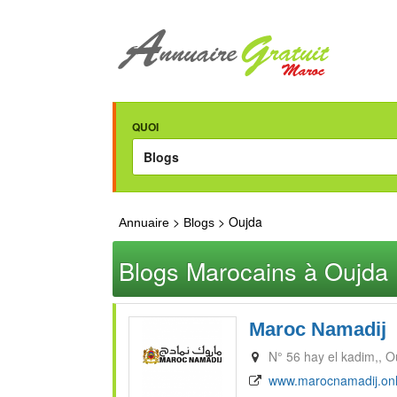
QUOI
>
> Oujda
Annuaire
Blogs
Blogs Marocains à Oujda
Maroc Namadij
N° 56 hay el kadim,
O
www.marocnamadij.onl