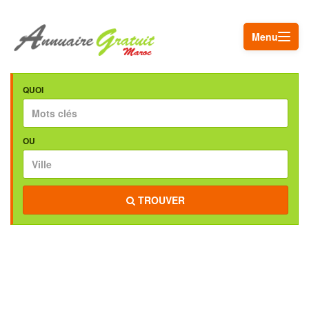
Menu
QUOI
OU
TROUVER