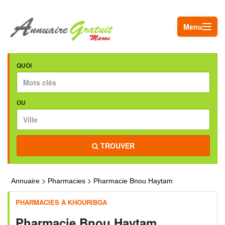
Menu
QUOI
OU
TROUVER
>
>
Annuaire
Pharmacies
Pharmacie Bnou Haytam
PHARMACIES À KHOURIBGA
Pharmacie Bnou Haytam