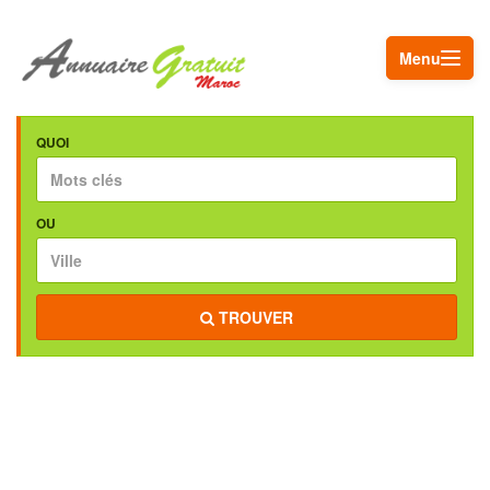
Menu
QUOI
OU
TROUVER