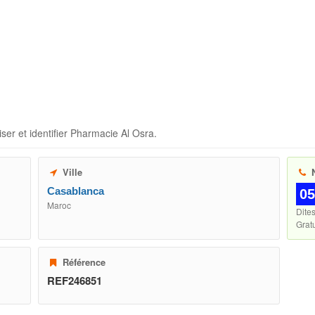
ser et identifier
Pharmacie Al Osra
.
Ville
N
Casablanca
05
Maroc
Dite
Gratu
Référence
REF246851