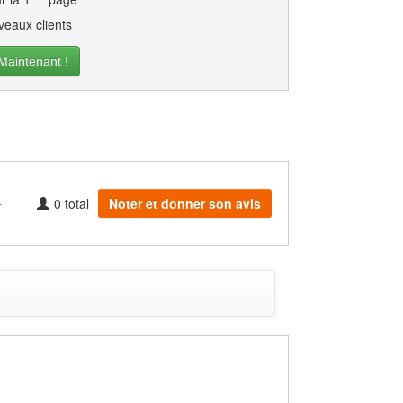
eaux clients
intenant !
0
total
Noter et donner son avis