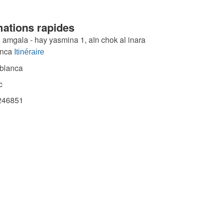
mations rapides
 amgala - hay yasmina 1, aïn chok al inara
nca
Itinéraire
blanca
c
46851