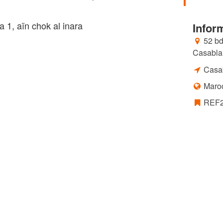
 1, aïn chok al inara
Infor
52 bd
Casabla
Casa
Maro
REF2