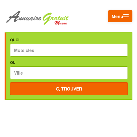
Menu
QUOI
OU
TROUVER