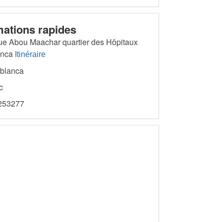
mations rapides
ue Abou Maachar quartier des Hôpitaux
anca
Itinéraire
blanca
c
53277