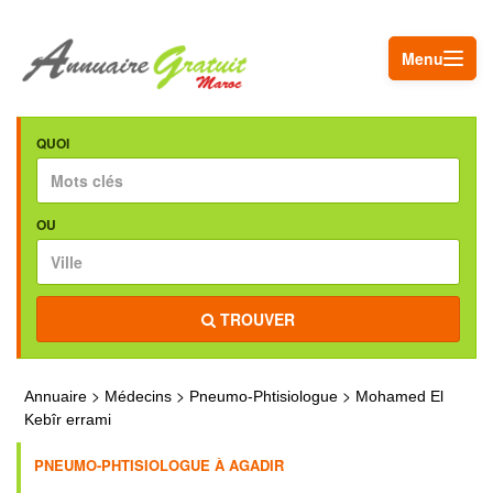
Menu
QUOI
OU
TROUVER
>
>
>
Annuaire
Médecins
Pneumo-Phtisiologue
Mohamed El
Kebîr errami
PNEUMO-PHTISIOLOGUE À AGADIR