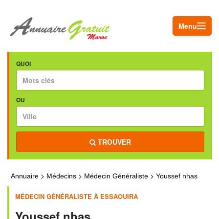
Menu
QUOI
OU
TROUVER
>
>
>
Annuaire
Médecins
Médecin Généraliste
Youssef nhas
MÉDECIN GÉNÉRALISTE À ESSAOUIRA
Youssef nhas