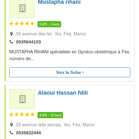
Mustapha rihani
5.0
/5 -
3
avis
55 avenue des far, fès
Fès
Maroc
0535644103
MUSTAPHA RIHANI spécialiste en Gynéco-obstétrique à Fès,
numéro de...
Voir la fiche
Alaoui Hassan fdili
5.0
/5 -
12
avis
25 avenue lalla asmaa, fès
Fès
Maroc
0535622444