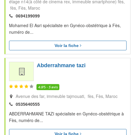
étage n14(à côté de cinema rex, immeuble smartphone) fès,
fès
Fès
Maroc
0694199099
Mohamed El Asri spécialiste en Gynéco-obstétrique à Fès,
numéro de...
Voir la fiche
Abderrahmane tazi
4.0
/5 -
5
avis
Avenue des far, immeuble tajmouati, fès
Fès
Maroc
0535640555
ABDERRAHMANE TAZI spécialiste en Gynéco-obstétrique à
Fès, numéro de...
Voir la fiche