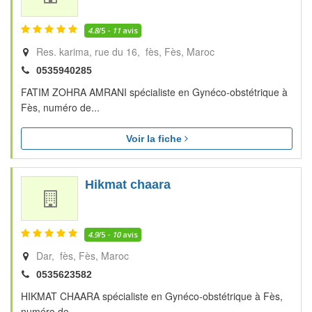
4.8
/5 -
11
avis
Res. karima, rue du 16, fès
Fès
Maroc
0535940285
FATIM ZOHRA AMRANI spécialiste en Gynéco-obstétrique à
Fès, numéro de...
Voir la fiche
Hikmat chaara
4.9
/5 -
10
avis
Dar, fès
Fès
Maroc
0535623582
HIKMAT CHAARA spécialiste en Gynéco-obstétrique à Fès,
numéro de...