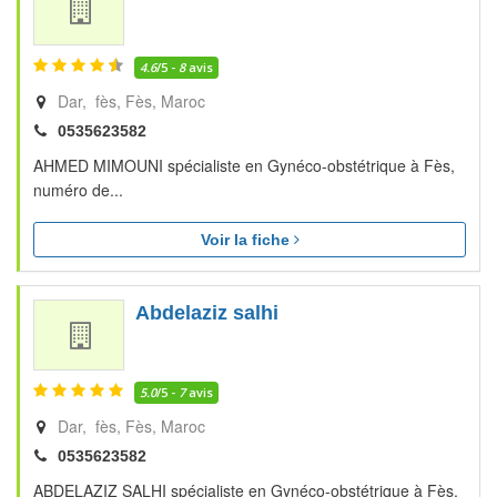
4.6
/5 -
8
avis
Dar, fès
Fès
Maroc
0535623582
AHMED MIMOUNI spécialiste en Gynéco-obstétrique à Fès,
numéro de...
Voir la fiche
Abdelaziz salhi
5.0
/5 -
7
avis
Dar, fès
Fès
Maroc
0535623582
ABDELAZIZ SALHI spécialiste en Gynéco-obstétrique à Fès,