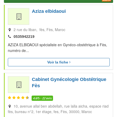
Aziza elbidaoui
2 rue du liban, fès
Fès
Maroc
0535942219
AZIZA ELBIDAOUI spécialiste en Gynéco-obstétrique à Fès,
numéro de...
Voir la fiche
Cabinet Gynécologie Obstétrique
Fès
4.6
/5 -
22
avis
10, avenue allal ben abdellah, rue lalla aicha, espace riad
fès, bureau n°2, 1er étage, fes
Fès
30000
Maroc