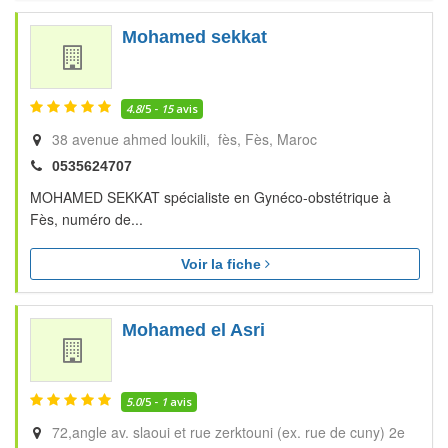
Mohamed sekkat
4.8
/5 -
15
avis
38 avenue ahmed loukili, fès
Fès
Maroc
0535624707
MOHAMED SEKKAT spécialiste en Gynéco-obstétrique à
Fès, numéro de...
Voir la fiche
Mohamed el Asri
5.0
/5 -
1
avis
72,angle av. slaoui et rue zerktouni (ex. rue de cuny) 2e