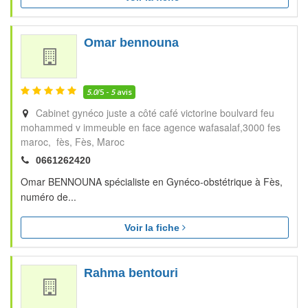
Omar bennouna
5.0
/5 -
5
avis
Cabinet gynéco juste a côté café victorine boulvard feu
mohammed v immeuble en face agence wafasalaf,3000 fes
maroc, fès
Fès
Maroc
0661262420
Omar BENNOUNA spécialiste en Gynéco-obstétrique à Fès,
numéro de...
Voir la fiche
Rahma bentouri