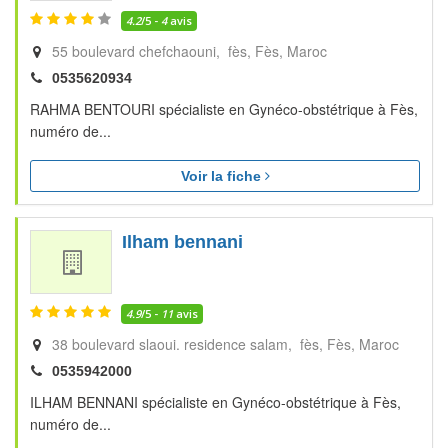
4.2
/5 -
4
avis
55 boulevard chefchaouni, fès
Fès
Maroc
0535620934
RAHMA BENTOURI spécialiste en Gynéco-obstétrique à Fès,
numéro de...
Voir la fiche
Ilham bennani
4.9
/5 -
11
avis
38 boulevard slaoui. residence salam, fès
Fès
Maroc
0535942000
ILHAM BENNANI spécialiste en Gynéco-obstétrique à Fès,
numéro de...