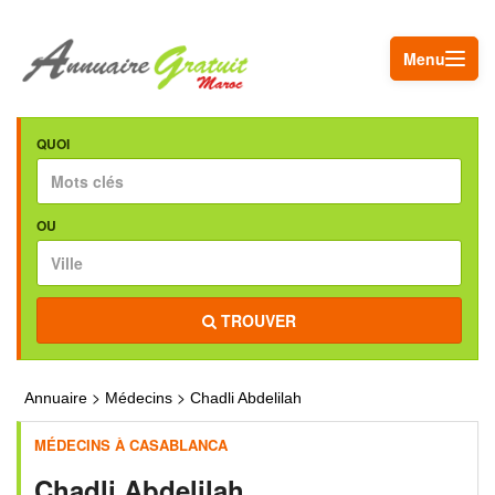
Menu
QUOI
OU
TROUVER
>
>
Annuaire
Médecins
Chadli Abdelilah
MÉDECINS À CASABLANCA
Chadli Abdelilah