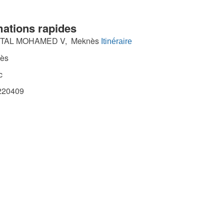
mations rapides
TAL MOHAMED V, Meknès
Itinéraire
ès
c
20409