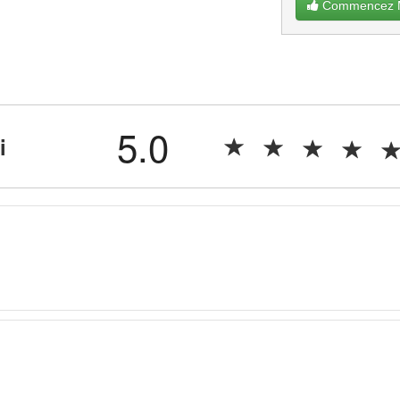
Commencez Ma
5.0
i