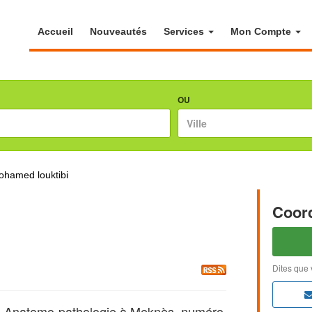
Accueil
Nouveautés
Services
Mon Compte
OU
hamed louktibi
Coor
Dites que 
 Anatomo-pathologie à Meknès, numéro