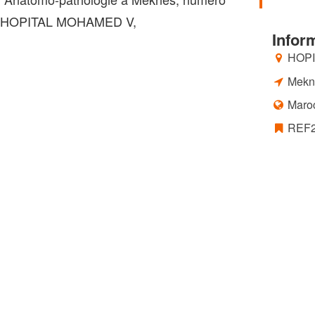
e: HOPITAL MOHAMED V,
Infor
HOPI
Mekn
Maro
REF2