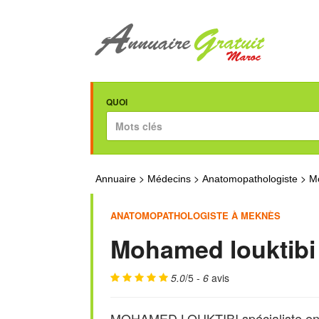
QUOI
>
>
>
Annuaire
Médecins
Anatomopathologiste
Mo
ANATOMOPATHOLOGISTE À MEKNÈS
Mohamed louktibi
5.0
/5 -
6
avis
MOHAMED LOUKTIBI spécialiste en