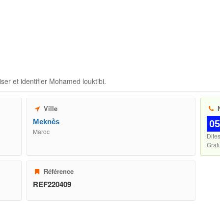
ser et identifier
Mohamed louktibi
.
Ville
N
Meknès
05
Maroc
Dite
Gratu
Référence
REF220409