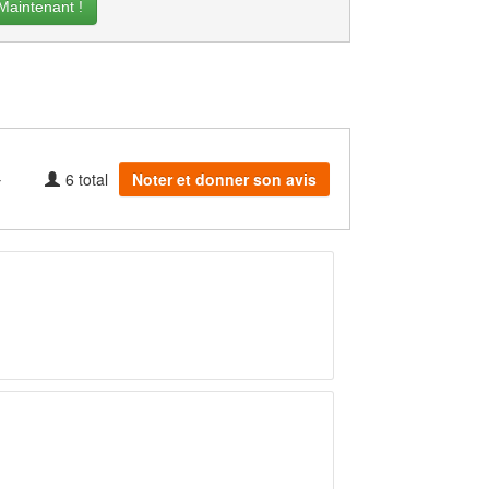
intenant !
6
total
Noter et donner son avis