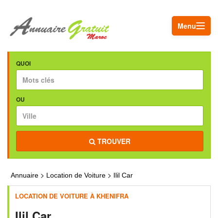
Menu
QUOI
OU
TROUVER
>
>
Annuaire
Location de Voiture
Ilil Car
LOCATION DE VOITURE À KHENIFRA
Ilil Car