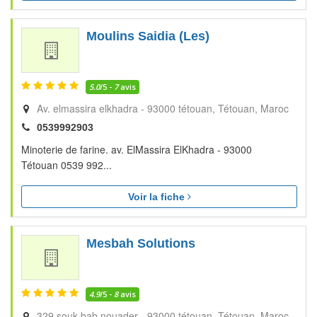
Moulins Saidia (Les)
5.0
/5 -
7
avis
Av. elmassira elkhadra - 93000 tétouan
Tétouan
Maroc
0539992903
Minoterie de farine. av. ElMassira ElKhadra - 93000
Tétouan 0539 992...
Voir la fiche
Mesbah Solutions
4.9
/5 -
8
avis
329 souk bab nouader - 93000 tétouan
Tétouan
Maroc