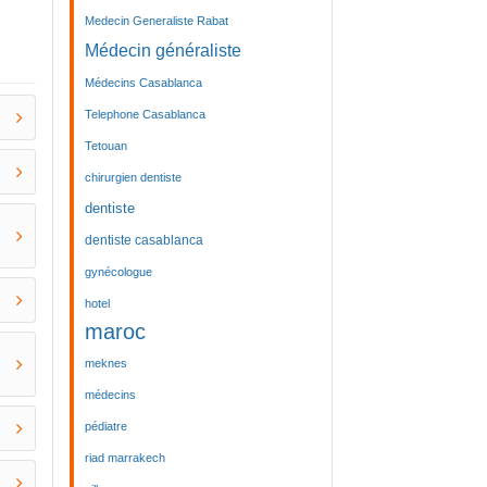
Medecin Generaliste Rabat
Médecin généraliste
Médecins Casablanca
Telephone Casablanca
Tetouan
chirurgien dentiste
dentiste
dentiste casablanca
gynécologue
hotel
maroc
meknes
médecins
pédiatre
riad marrakech