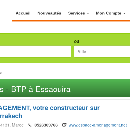
Accueil
Nouveautés
Services
Mon Compte
OU
ra
cs - BTP à Essaouira
EMENT, votre constructeur sur
rrakech
44131
Maroc
www.espace-amenagement.net
0526309766