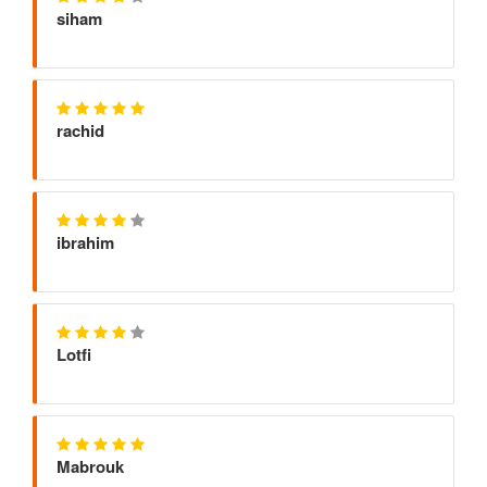
siham
rachid
ibrahim
Lotfi
Mabrouk