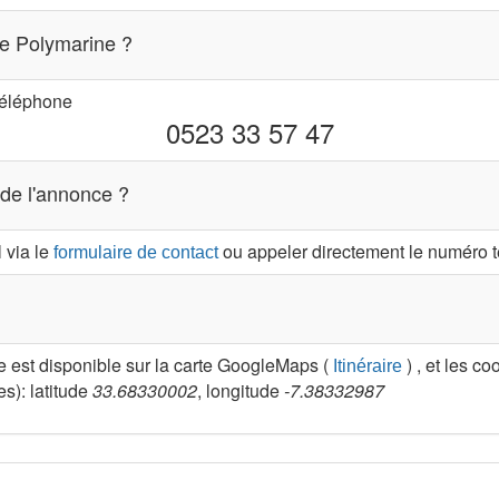
de Polymarine ?
téléphone
0523 33 57 47
 de l'annonce ?
 via le
ou appeler directement le numéro té
formulaire de contact
est disponible sur la carte GoogleMaps (
) , et les c
Itinéraire
s): latitude
33.68330002
, longitude
-7.38332987