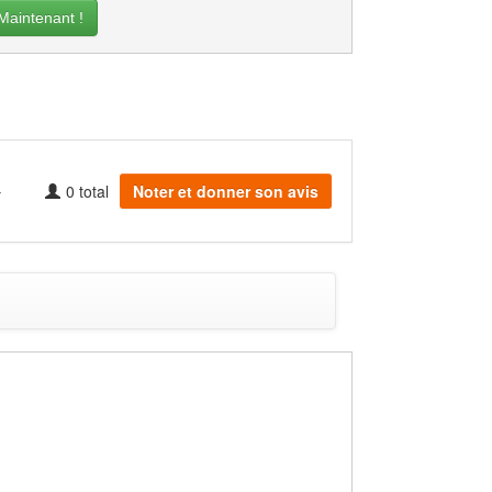
intenant !
0
total
Noter et donner son avis