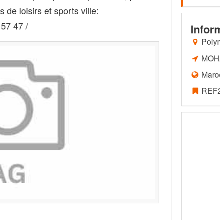
 de loisirs et sports ville:
57 47 /
Infor
Poly
MOH
Maro
REF2