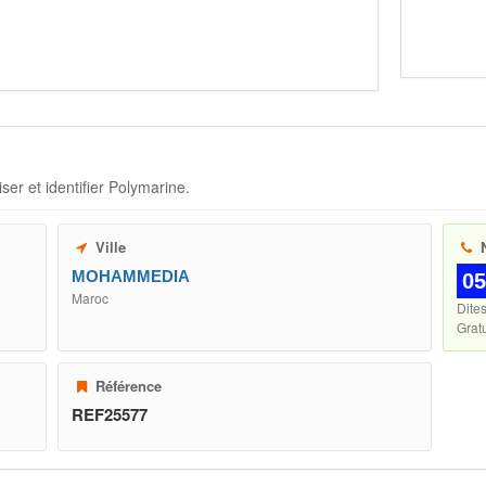
ser et identifier
Polymarine
.
Ville
N
MOHAMMEDIA
05
Maroc
Dite
Gratu
Référence
REF25577