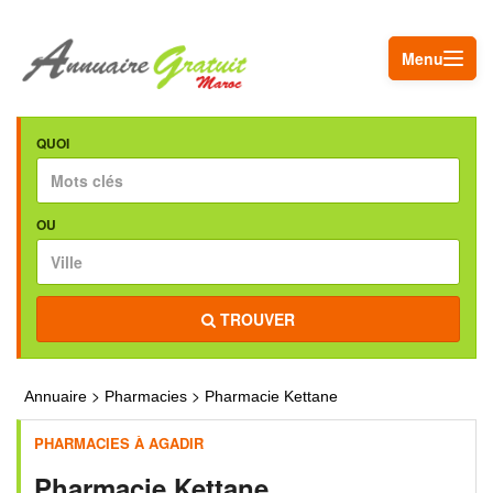
Menu
QUOI
OU
TROUVER
>
>
Annuaire
Pharmacies
Pharmacie Kettane
PHARMACIES À AGADIR
Pharmacie Kettane