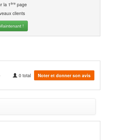
ère
r la 1
page
eaux clients
intenant !
0
total
Noter et donner son avis