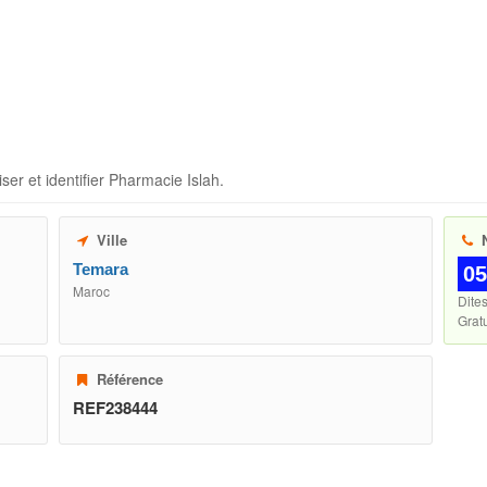
ser et identifier
Pharmacie Islah
.
Ville
N
Temara
05
Maroc
Dite
Gratu
Référence
REF238444