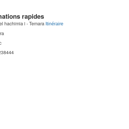
mations rapides
el hachimia i - Temara
Itinéraire
ra
c
38444