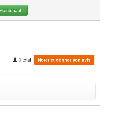
intenant !
0
total
Noter et donner son avis