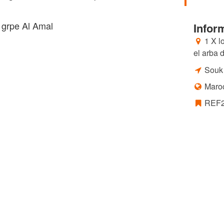
e grpe Al Amal
Infor
1 X l
el arba 
Souk 
Maro
REF2