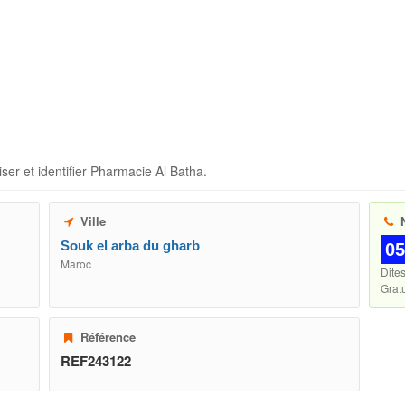
ser et identifier
Pharmacie Al Batha
.
Ville
N
Souk el arba du gharb
05
Maroc
Dite
Gratu
Référence
REF243122