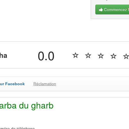
Commencez Ma
0.0
tha
sur Facebook
Réclamation
arba du gharb
méro de téléphone...