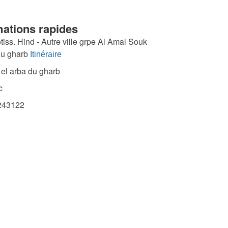
mations rapides
otiss. Hind - Autre ville grpe Al Amal Souk
du gharb
Itinéraire
el arba du gharb
c
43122