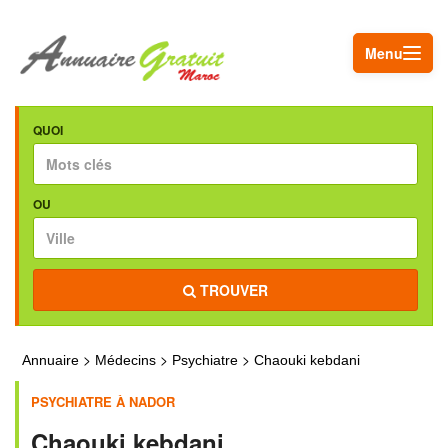
Menu
QUOI
OU
TROUVER
>
>
>
Annuaire
Médecins
Psychiatre
Chaouki kebdani
PSYCHIATRE À NADOR
Chaouki kebdani