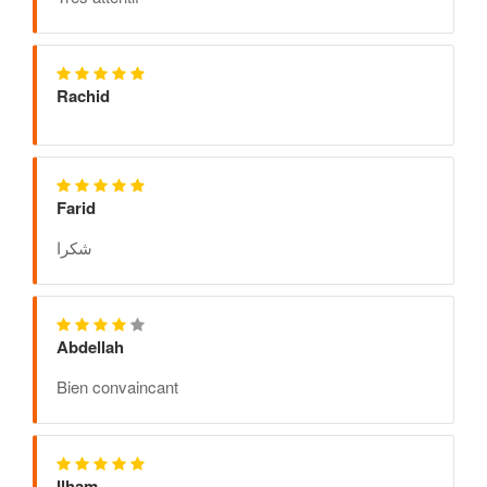
Rachid
Farid
شكرا
Abdellah
Bien convaincant
Ilham